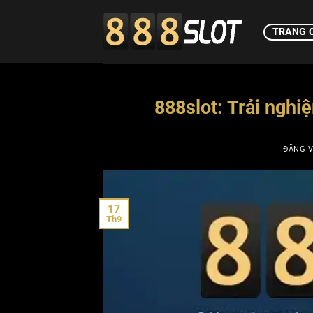
Bỏ
qua
TRANG 
nội
dung
888slot: Trải nghi
ĐĂNG 
17
Th9