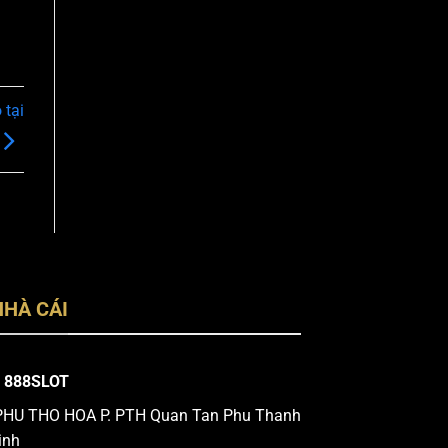
 tại
NHÀ CÁI
: 888SLOT
PHU THO HOA P. PTH Quan Tan Phu Thanh
inh