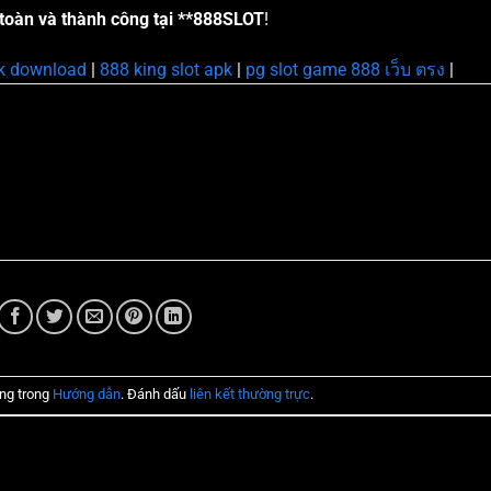
 toàn và thành công tại **888SLOT
!
pk download
|
888 king slot apk
|
pg slot game 888 เว็บ ตรง
|
ăng trong
Hướng dẫn
. Đánh dấu
liên kết thường trực
.