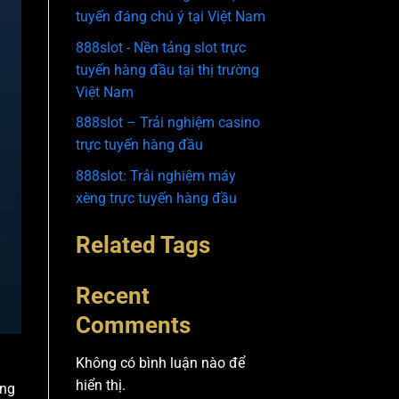
tuyến đáng chú ý tại Việt Nam
888slot - Nền tảng slot trực
tuyến hàng đầu tại thị trường
Việt Nam
888slot – Trải nghiệm casino
trực tuyến hàng đầu
888slot: Trải nghiệm máy
xèng trực tuyến hàng đầu
Related Tags
Recent
Comments
Không có bình luận nào để
hiển thị.
ùng