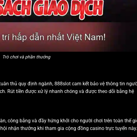
Trò chơi và phần thưởng
tuân thủ quy định ngành, 888slot cam kết bảo vệ thông tin ngườ
h. Rút tiền được xử lý nhanh chóng và được theo dõi bằng hệ
oàn, công bằng và đầy hứng khởi cho người chơi trên toàn thế giớ
 hội nhận thưởng khi tham gia cộng đồng casino trực tuyến này