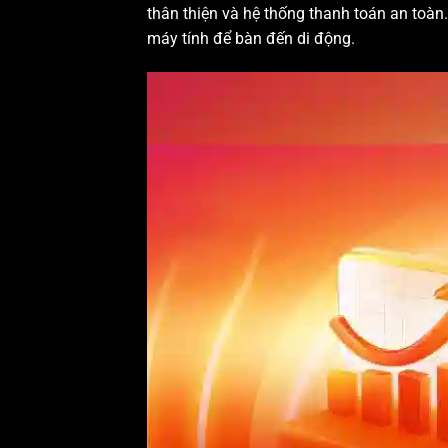
thân thiện và hệ thống thanh toán an toàn.
máy tính để bàn đến di động.