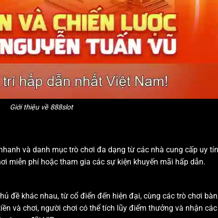
Giới thiệu về 888slot
i nhanh và danh mục trò chơi đa dạng từ các nhà cung cấp uy tín
hơi miễn phí hoặc tham gia các sự kiện khuyến mãi hấp dẫn.
hủ đề khác nhau, từ cổ điển đến hiện đại, cùng các trò chơi bàn
tiền và chơi, người chơi có thể tích lũy điểm thưởng và nhận các