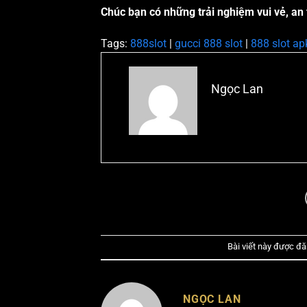
Chúc bạn có những trải nghiệm vui vẻ, an
Tags:
888slot
|
gucci 888 slot
|
888 slot a
Ngọc Lan
Bài viết này được đ
NGỌC LAN