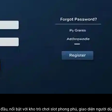
g đầu, nổi bật với kho trò chơi slot phong phú, giao diện người d