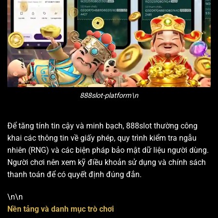
888slot-platform\n
Để tăng tính tin cậy và minh bạch, 888slot thường công
khai các thông tin về giấy phép, quy trình kiểm tra ngẫu
nhiên (RNG) và các biện pháp bảo mật dữ liệu người dùng.
Người chơi nên xem kỹ điều khoản sử dụng và chính sách
thanh toán để có quyết định đúng đắn.
\n\n
Nền tảng và danh mục trò chơi