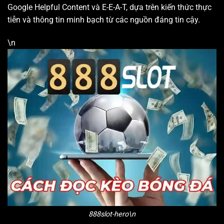
Google Helpful Content và E-E-A-T, dựa trên kiến thức thực
tiễn và thông tin minh bạch từ các nguồn đáng tin cậy.
\n
888slot-hero\n