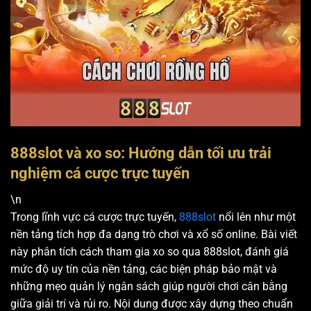
888slot và xo so: Hướng dẫn tối ưu trải
nghiệm cá cược trực tuyến
\n
Trong lĩnh vực cá cược trực tuyến,
888slot
nổi lên như một
nền tảng tích hợp đa dạng trò chơi và xổ số online. Bài viết
này phân tích cách tham gia xo so qua 888slot, đánh giá
mức độ uy tín của nền tảng, các biện pháp bảo mật và
những mẹo quản lý ngân sách giúp người chơi cân bằng
giữa giải trí và rủi ro. Nội dung được xây dựng theo chuẩn