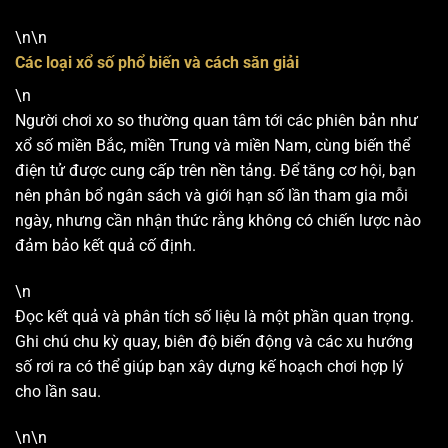
\n\n
Các loại xổ số phổ biến và cách săn giải
\n
Người chơi xo so thường quan tâm tới các phiên bản như
xổ số miền Bắc, miền Trung và miền Nam, cùng biến thể
điện tử được cung cấp trên nền tảng. Để tăng cơ hội, bạn
nên phân bổ ngân sách và giới hạn số lần tham gia mỗi
ngày, nhưng cần nhận thức rằng không có chiến lược nào
đảm bảo kết quả cố định.
\n
Đọc kết quả và phân tích số liệu là một phần quan trọng.
Ghi chú chu kỳ quay, biên độ biến động và các xu hướng
số rơi ra có thể giúp bạn xây dựng kế hoạch chơi hợp lý
cho lần sau.
\n\n