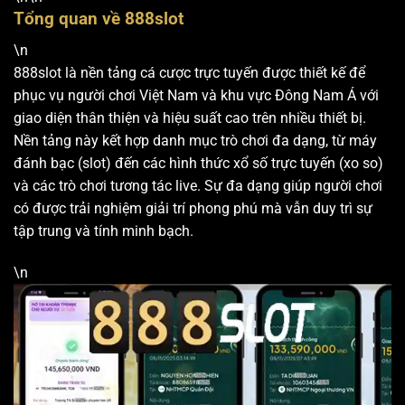
Tổng quan về 888slot
\n
888slot là nền tảng cá cược trực tuyến được thiết kế để
phục vụ người chơi Việt Nam và khu vực Đông Nam Á với
giao diện thân thiện và hiệu suất cao trên nhiều thiết bị.
Nền tảng này kết hợp danh mục trò chơi đa dạng, từ máy
đánh bạc (slot) đến các hình thức xổ số trực tuyến (xo so)
và các trò chơi tương tác live. Sự đa dạng giúp người chơi
có được trải nghiệm giải trí phong phú mà vẫn duy trì sự
tập trung và tính minh bạch.
\n