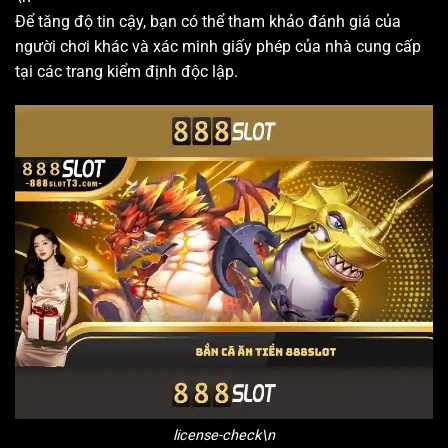
Để tăng độ tin cậy, bạn có thể tham khảo đánh giá của
người chơi khác và xác minh giấy phép của nhà cung cấp
tại các trang kiểm định độc lập.
license-check\n