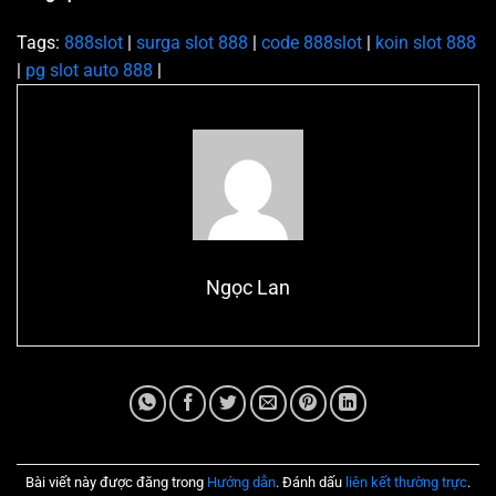
Tags:
888slot
|
surga slot 888
|
code 888slot
|
koin slot 888
|
pg slot auto 888
|
Ngọc Lan
Bài viết này được đăng trong
Hướng dẫn
. Đánh dấu
liên kết thường trực
.