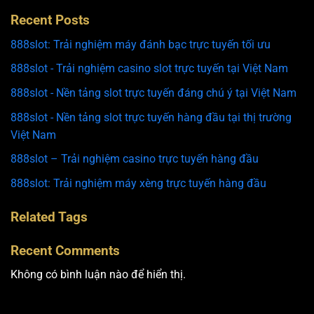
Recent Posts
888slot: Trải nghiệm máy đánh bạc trực tuyến tối ưu
888slot - Trải nghiệm casino slot trực tuyến tại Việt Nam
888slot - Nền tảng slot trực tuyến đáng chú ý tại Việt Nam
888slot - Nền tảng slot trực tuyến hàng đầu tại thị trường
Việt Nam
888slot – Trải nghiệm casino trực tuyến hàng đầu
888slot: Trải nghiệm máy xèng trực tuyến hàng đầu
Related Tags
Recent Comments
Không có bình luận nào để hiển thị.