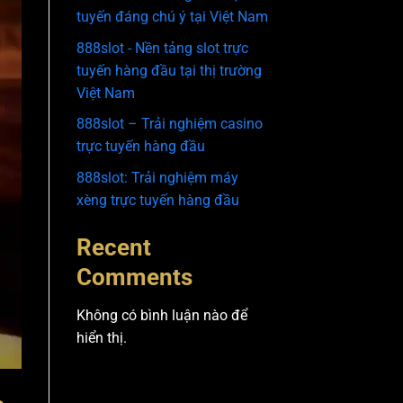
tuyến đáng chú ý tại Việt Nam
888slot - Nền tảng slot trực
tuyến hàng đầu tại thị trường
Việt Nam
888slot – Trải nghiệm casino
trực tuyến hàng đầu
888slot: Trải nghiệm máy
xèng trực tuyến hàng đầu
Recent
Comments
Không có bình luận nào để
hiển thị.