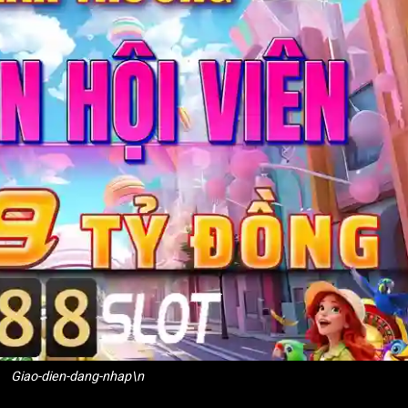
Giao-dien-dang-nhap\n