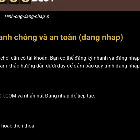
Hinh-ong-dang-nhap\n
nh chóng và an toàn (dang nhap)
i chơi cần có tài khoản. Bạn có thể đăng ký nhanh và đăng nhập
tham khảo hướng dẫn dưới đây để đảm bảo quy trình đăng nhập
OT.COM và nhấn nút Đăng nhập để tiếp tục.
 hoặc điện thoại