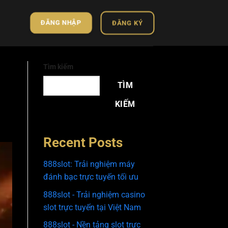
ĐĂNG NHẬP
ĐĂNG KÝ
Tìm kiếm
TÌM
KIẾM
Recent Posts
888slot: Trải nghiệm máy
đánh bạc trực tuyến tối ưu
888slot - Trải nghiệm casino
slot trực tuyến tại Việt Nam
888slot - Nền tảng slot trực