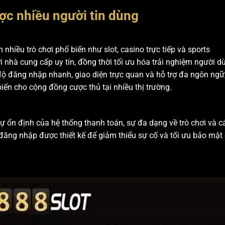
ược nhiều người tin dùng
nhiều trò chơi phổ biến như slot, casino trực tiếp và sports
ới nhà cung cấp uy tín, đồng thời tối ưu hóa trải nghiệm người d
 độ đăng nhập nhanh, giao diện trực quan và hỗ trợ đa ngôn ngữ
iến cho cộng đồng cược thủ tại nhiều thị trường.
 ổn định của hệ thống thanh toán, sự đa dạng về trò chơi và c
đăng nhập được thiết kế để giảm thiểu sự cố và tối ưu bảo mật