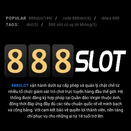
POPULAR
888slot(149)
code 888slot(6)
dewa 888
TAGS:
slot(5)
888 slot có uy tín không(5)
888SLOT
vận hành dưới sự cấp phép và quản lý chặt chẽ từ
nhiều tổ chức giám sát trò chơi trực tuyến hàng đầu thế giới. Hệ
thống được đăng ký hợp pháp tại Quần đảo Virgin thuộc Anh,
đồng thời đáp ứng đầy đủ các tiêu chuẩn quốc tế về minh bạch
và công bằng. Với cam kết bảo vệ quyền lợi thành viên, nền tảng
chỉ phục vụ cho những ai từ 18 tuổi trở lên.