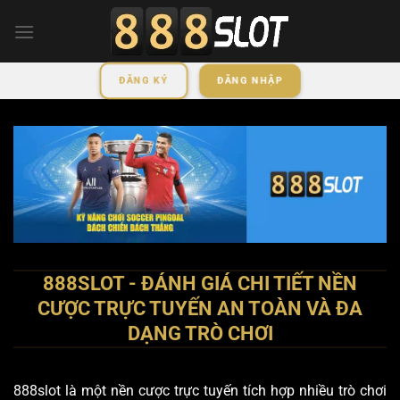
Bỏ
qua
nội
dung
ĐĂNG KÝ
ĐĂNG NHẬP
888SLOT - ĐÁNH GIÁ CHI TIẾT NỀN
CƯỢC TRỰC TUYẾN AN TOÀN VÀ ĐA
DẠNG TRÒ CHƠI
888slot là một nền cược trực tuyến tích hợp nhiều trò chơi