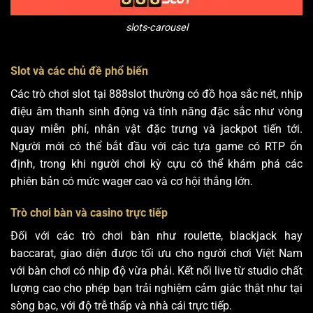
slots-carousel
Slot và các chủ đề phổ biến
Các trò chơi slot tại 888slot thường có đồ họa sắc nét, nhịp
điệu âm thanh sinh động và tính năng đặc sắc như vòng
quay miễn phí, nhân vật đặc trưng và jackpot tiến tới.
Người mới có thể bắt đầu với các tựa game có RTP ổn
định, trong khi người chơi kỳ cựu có thể khám phá các
phiên bản có mức wager cao và cơ hội thắng lớn.
Trò chơi bàn và casino trực tiếp
Đối với các trò chơi bàn như roulette, blackjack hay
baccarat, giao diện được tối ưu cho người chơi Việt Nam
với bàn chơi có nhịp độ vừa phải. Kết nối live từ studio chất
lượng cao cho phép bạn trải nghiệm cảm giác thật như tại
sòng bạc, với độ trễ thấp và nhà cái trực tiếp.