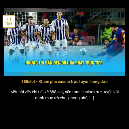
11
Th03
888slot - Khám phá casino trực tuyến hàng đầu
Một bài viết chi tiết về 888slot, nền tảng casino trực tuyến với
danh mục trò chơi phong phú,[...]