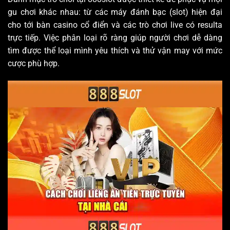
gu chơi khác nhau: từ các máy đánh bạc (slot) hiện đại
cho tới bàn casino cổ điển và các trò chơi live có resulta
trực tiếp. Việc phân loại rõ ràng giúp người chơi dễ dàng
tìm được thể loại mình yêu thích và thử vận may với mức
cược phù hợp.