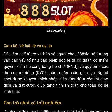
slots-gallery
Cam kết về luật lệ và uy tín
Để kiềm chế rủi ro và bảo vệ người chơi, 888slot tập trung
vào các yếu tố như cấp phép hợp lệ từ cơ quan có thẩm
quyền, kiểm tra công bằng trò chơi (RNG), và quy trình xác
thực người dùng (KYC) nhằm ngăn chặn gian lận. Người
chơi được khuyến khích nhận diện đầy đủ trước khi giao
dịch và đặt cược, giúp tăng tính an toàn cho toàn bộ hệ
sinh thái.
Các trò chơi và trải nghiệm
Danh mục trò chơi tại 888slot được thiết kế để phục vụ mọi