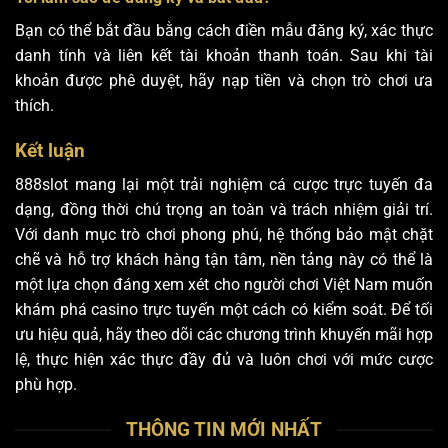
Bạn có thể bắt đầu bằng cách điền mẫu đăng ký, xác thực
danh tính và liên kết tài khoản thanh toán. Sau khi tài
khoản được phê duyệt, hãy nạp tiền và chọn trò chơi ưa
thích.
Kết luận
888slot mang lại một trải nghiệm cá cược trực tuyến đa
dạng, đồng thời chú trọng an toàn và trách nhiệm giải trí.
Với danh mục trò chơi phong phú, hệ thống bảo mật chặt
chẽ và hỗ trợ khách hàng tận tâm, nền tảng này có thể là
một lựa chọn đáng xem xét cho người chơi Việt Nam muốn
khám phá casino trực tuyến một cách có kiểm soát. Để tối
ưu hiệu quả, hãy theo dõi các chương trình khuyến mãi hợp
lệ, thực hiện xác thực đầy đủ và luôn chơi với mức cược
phù hợp.
THÔNG TIN MỚI NHẤT