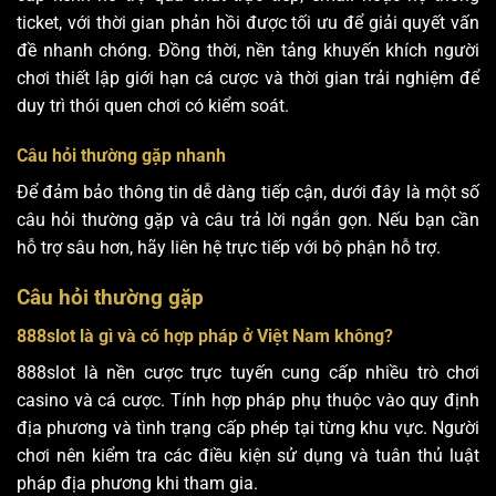
ticket, với thời gian phản hồi được tối ưu để giải quyết vấn
đề nhanh chóng. Đồng thời, nền tảng khuyến khích người
chơi thiết lập giới hạn cá cược và thời gian trải nghiệm để
duy trì thói quen chơi có kiểm soát.
Câu hỏi thường gặp nhanh
Để đảm bảo thông tin dễ dàng tiếp cận, dưới đây là một số
câu hỏi thường gặp và câu trả lời ngắn gọn. Nếu bạn cần
hỗ trợ sâu hơn, hãy liên hệ trực tiếp với bộ phận hỗ trợ.
Câu hỏi thường gặp
888slot là gì và có hợp pháp ở Việt Nam không?
888slot là nền cược trực tuyến cung cấp nhiều trò chơi
casino và cá cược. Tính hợp pháp phụ thuộc vào quy định
địa phương và tình trạng cấp phép tại từng khu vực. Người
chơi nên kiểm tra các điều kiện sử dụng và tuân thủ luật
pháp địa phương khi tham gia.