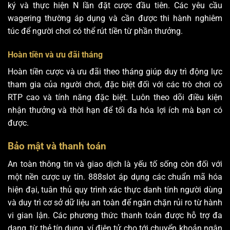
ký và thực hiện N lần đặt cược đầu tiên. Các yêu cầu
wagering thường áp dụng và cần được thi hành nghiêm
túc để người chơi có thể rút tiền từ phần thưởng.
Hoàn tiền và ưu đãi tháng
Hoàn tiền cược và ưu đãi theo tháng giúp duy trì động lực
tham gia của người chơi, đặc biệt đối với các trò chơi có
RTP cao và tính năng đặc biệt. Luôn theo dõi điều kiện
nhận thưởng và thời hạn để tối đa hóa lợi ích mà bạn có
được.
Bảo mật và thanh toán
An toàn thông tin và giao dịch là yếu tố sống còn đối với
một nền cược uy tín. 888slot áp dụng các chuẩn mã hóa
hiện đại, tuân thủ quy trình xác thực danh tính người dùng
và duy trì cơ sở dữ liệu an toàn để ngăn chặn rủi ro từ hành
vi gian lận. Các phương thức thanh toán được hỗ trợ đa
dạng, từ thẻ tín dụng, ví điện tử cho tới chuyển khoản ngân