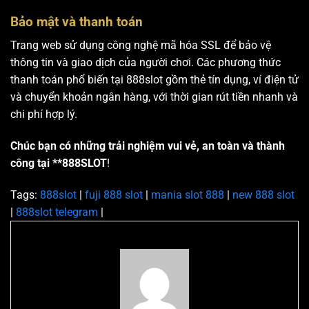
Bảo mật và thanh toán
Trang web sử dụng công nghệ mã hóa SSL để bảo vệ
thông tin và giao dịch của người chơi. Các phương thức
thanh toán phổ biến tại 888slot gồm thẻ tín dụng, ví điện tử
và chuyển khoản ngân hàng, với thời gian rút tiền nhanh và
chi phí hợp lý.
Chúc bạn có những trải nghiệm vui vẻ, an toàn và thành
công tại **888SLOT
!
Tags:
888slot
|
fuji 888 slot
|
mania slot 888
|
new 888 slot
|
888slot telegram
|