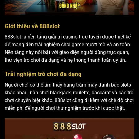
Giới thiệu về 888slot
888slot là nền tảng giải trí casino trực tuyến được thiết kế
để mang đến trải nghiệm chơi game mượt mà và an toàn.
Nền tảng này nổi bật với giao diện người dùng trực quan,
thư viện trò chơi đa dạng và hệ thống thanh toán uy tín.
Trải nghiệm trò chơi đa dạng
Người chơi có thể tìm thấy hàng trăm máy đánh bạc slots
khác nhau, bàn chơi blackjack, roulette, baccarat và các trò
chơi chuyên biệt khác. 888slot cũng đi kèm với chế độ chơi
miễn phí để người chơi thử nghiệm trước khi cược thật.