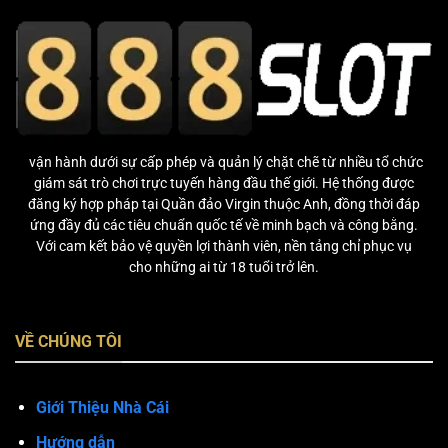
vận hành dưới sự cấp phép và quản lý chặt chẽ từ nhiều tổ chức
giám sát trò chơi trực tuyến hàng đầu thế giới. Hệ thống được
đăng ký hợp pháp tại Quần đảo Virgin thuộc Anh, đồng thời đáp
ứng đầy đủ các tiêu chuẩn quốc tế về minh bạch và công bằng.
Với cam kết bảo vệ quyền lợi thành viên, nền tảng chỉ phục vụ
cho những ai từ 18 tuổi trở lên.
VỀ CHÚNG TÔI
Giới Thiệu Nhà Cái
Hướng dẫn