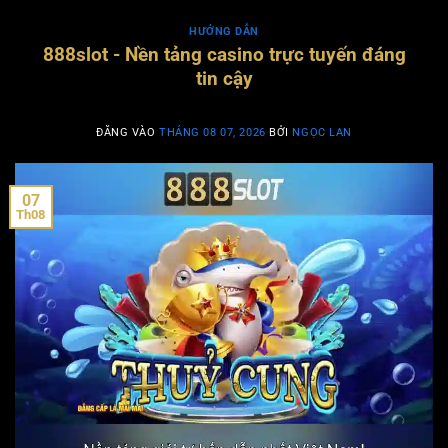
HƯỚNG DẪN
888slot - Nền tảng casino trực tuyến đáng
tin cậy
ĐĂNG VÀO
THÁNG 08 07, 2026
BỞI
NGỌC LAN
07
Th08