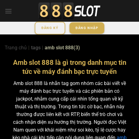
Bỏ
qua
nội
dung
ĐĂNG KÝ
ĐĂNG NHẬP
Trang chủ
|
tags
|
amb slot 888(3)
Amb slot 888 là gì trong danh mục tin
tức về máy đánh bạc trực tuyến
Amb slot 888 là nhãn tag gom nhóm các bài viết về
máy đánh bạc trực tuyến và các phiên bản có
jackpot, nhằm cung cấp cái nhìn tổng quan về kỹ
thuật và thị trường. Trong tin tức cờ bạc, nhãn này
thường được liên kết với RTP, biến thể trò chơi và
cách nhận diện xu hướng thị trường. Người đọc Việt
Nam quen với khái niệm như soi kèo, tỷ lệ cược hay
kèo nhà cái khi tiếp cận nội dung liên quan đến
amb