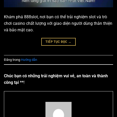
Khám phá 888slot, nơi bạn có thể trải nghiệm slot và trò
chơi casino chất lượng với giao diện người dùng thân thiện
và bảo mật cao.
TIẾP TỤC ĐỌC
→
Đăng trong
Hướng dẫn
Chúc bạn có những trải nghiệm vui vẻ, an toàn và thành
công tại **
!