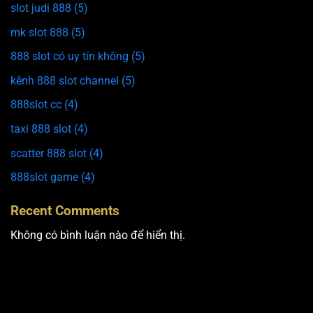
slot judi 888 (5)
mk slot 888 (5)
888 slot có uy tín không (5)
kênh 888 slot channel (5)
888slot cc (4)
taxi 888 slot (4)
scatter 888 slot (4)
888slot game (4)
Recent Comments
Không có bình luận nào để hiển thị.