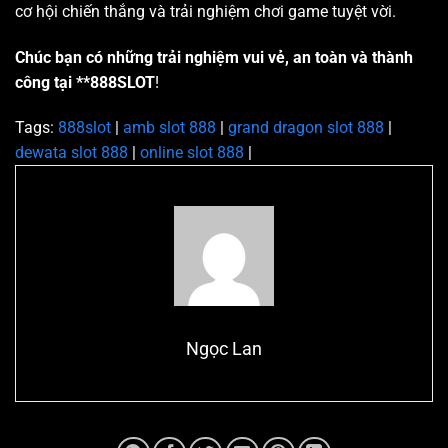
cơ hội chiến thắng và trải nghiệm chơi game tuyệt vời.
Chúc bạn có những trải nghiệm vui vẻ, an toàn và thành
công tại **888SLOT
!
Tags:
888slot
|
amb slot 888
|
grand dragon slot 888
|
dewata slot 888
|
online slot 888
|
Ngọc Lan