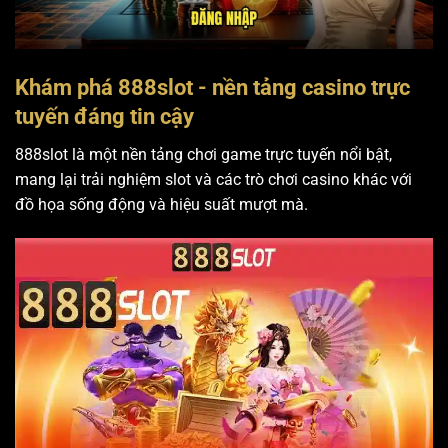
Khám phá 888slot - nền tảng casino trực
tuyến đáng tin cậy
888slot là một nền tảng chơi game trực tuyến nổi bật,
mang lại trải nghiệm slot và các trò chơi casino khác với
đồ họa sống động và hiệu suất mượt mà.