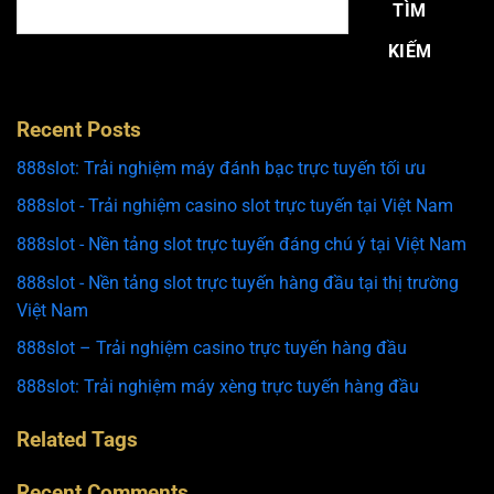
TÌM
KIẾM
Recent Posts
888slot: Trải nghiệm máy đánh bạc trực tuyến tối ưu
888slot - Trải nghiệm casino slot trực tuyến tại Việt Nam
888slot - Nền tảng slot trực tuyến đáng chú ý tại Việt Nam
888slot - Nền tảng slot trực tuyến hàng đầu tại thị trường
Việt Nam
888slot – Trải nghiệm casino trực tuyến hàng đầu
888slot: Trải nghiệm máy xèng trực tuyến hàng đầu
Related Tags
Recent Comments