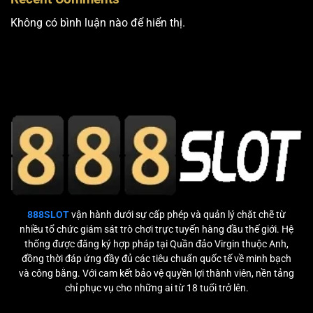
Không có bình luận nào để hiển thị.
888SLOT
vận hành dưới sự cấp phép và quản lý chặt chẽ từ
nhiều tổ chức giám sát trò chơi trực tuyến hàng đầu thế giới. Hệ
thống được đăng ký hợp pháp tại Quần đảo Virgin thuộc Anh,
đồng thời đáp ứng đầy đủ các tiêu chuẩn quốc tế về minh bạch
và công bằng. Với cam kết bảo vệ quyền lợi thành viên, nền tảng
chỉ phục vụ cho những ai từ 18 tuổi trở lên.