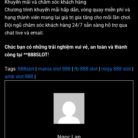
Khuyến mãi và chăm sóc khách hàng
Chương trình khuyến mãi hấp dẫn, vòng quay miễn phí và
hạng thành viên mang lại giá trị gia tăng cho mỗi lần chơi.
Đội ngũ chăm sóc khách hàng 24/7 sẵn sàng hỗ trợ qua
chat live và email.
Chúc bạn có những trải nghiệm vui vẻ, an toàn và thành
công tại **888SLOT
!
Tags:
888slot
|
mania slot 888
|
fb 888 slot
|
ninja 888 slot
|
amb slot 888
|
Ngọc Lan