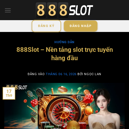
Bỏ
qua
nội
dung
ĐĂNG KÝ
ĐĂNG NHẬP
HƯỚNG DẪN
888Slot – Nền tảng slot trực tuyến
hàng đầu
ĐĂNG VÀO
THÁNG 06 16, 2026
BỞI
NGỌC LAN
17
Th9