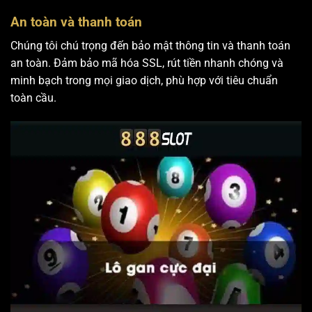
An toàn và thanh toán
Chúng tôi chú trọng đến bảo mật thông tin và thanh toán
an toàn. Đảm bảo mã hóa SSL, rút tiền nhanh chóng và
minh bạch trong mọi giao dịch, phù hợp với tiêu chuẩn
toàn cầu.