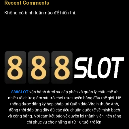
Recent Comments
Không có bình luận nào để hiển thị.
888SLOT
vận hành dưới sự cấp phép và quản lý chặt chẽ từ
nhiều tổ chức giám sát trò chơi trực tuyến hàng đầu thế giới. Hệ
thống được đăng ký hợp pháp tại Quần đảo Virgin thuộc Anh,
đồng thời đáp ứng đầy đủ các tiêu chuẩn quốc tế về minh bạch
và công bằng. Với cam kết bảo vệ quyền lợi thành viên, nền tảng
chỉ phục vụ cho những ai từ 18 tuổi trở lên.