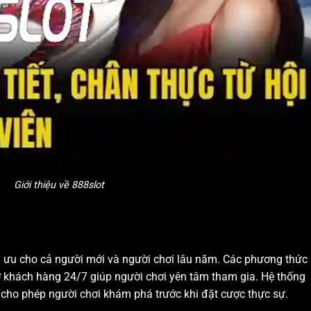
Giới thiệu về 888slot
i ưu cho cả người mới và người chơi lâu năm. Các phương thức
ợ khách hàng 24/7 giúp người chơi yên tâm tham gia. Hệ thống
cho phép người chơi khám phá trước khi đặt cược thực sự.