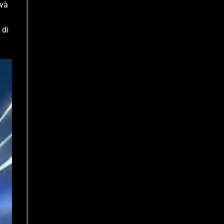
 và
 di