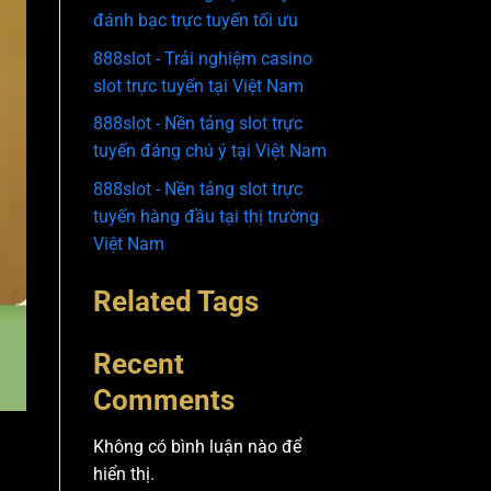
đánh bạc trực tuyến tối ưu
888slot - Trải nghiệm casino
slot trực tuyến tại Việt Nam
888slot - Nền tảng slot trực
tuyến đáng chú ý tại Việt Nam
888slot - Nền tảng slot trực
tuyến hàng đầu tại thị trường
Việt Nam
Related Tags
Recent
Comments
Không có bình luận nào để
hiển thị.