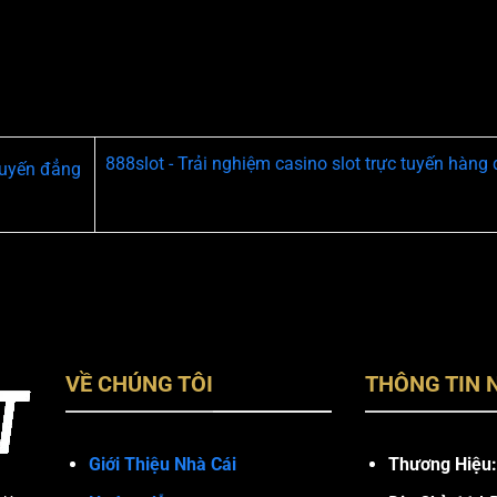
888slot - Trải nghiệm casino slot trực tuyến hàng
 tuyến đẳng
VỀ CHÚNG TÔI
THÔNG TIN 
Giới Thiệu Nhà Cái
Thương Hiệu