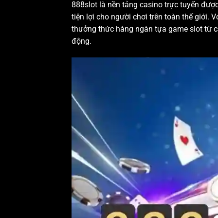
888slot là nền tảng casino trực tuyến được
tiện lợi cho người chơi trên toàn thế giới. 
thưởng thức hàng ngàn tựa game slot từ c
động.