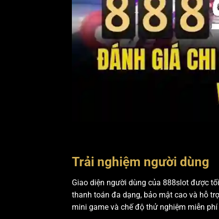
Trải nghiệm người dùng
Giao diện người dùng của 888slot được tố
thanh toán đa dạng, bảo mật cao và hỗ tr
mini game và chế độ thử nghiệm miễn phí 