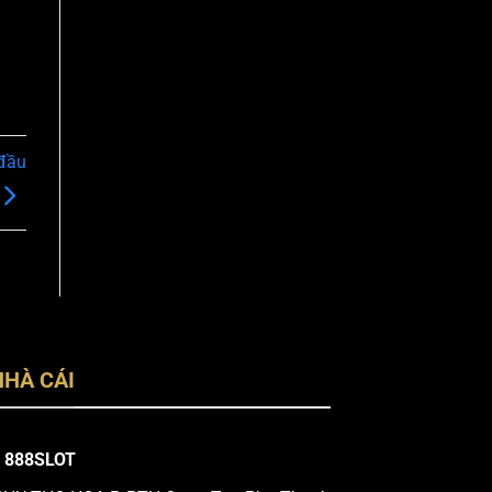
 đầu
NHÀ CÁI
: 888SLOT