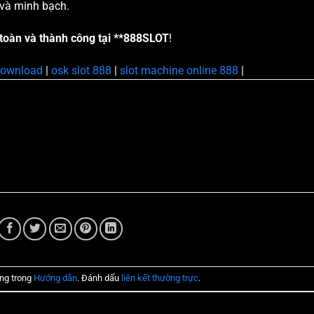
 và minh bạch.
 toàn và thành công tại **888SLOT
!
download
|
osk slot 888
|
slot machine online 888
|
ăng trong
Hướng dẫn
. Đánh dấu
liên kết thường trực
.