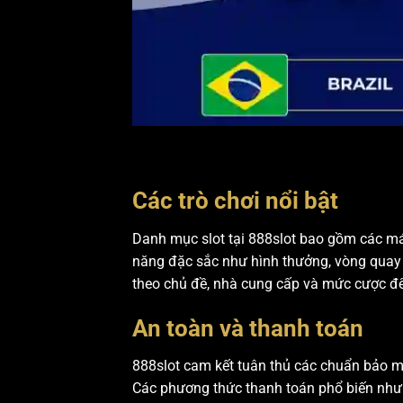
Các trò chơi nổi bật
Danh mục slot tại 888slot bao gồm các má
năng đặc sắc như hình thưởng, vòng quay m
theo chủ đề, nhà cung cấp và mức cược để
An toàn và thanh toán
888slot cam kết tuân thủ các chuẩn bảo mậ
Các phương thức thanh toán phổ biến như t