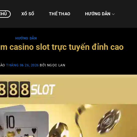
CHỦ
XỔ SỐ
THỂ THAO
HƯỚNG DẪN
HƯỚNG DẪN
ệm casino slot trực tuyến đỉnh cao
VÀO
THÁNG 06 26, 2026
BỞI
NGỌC LAN