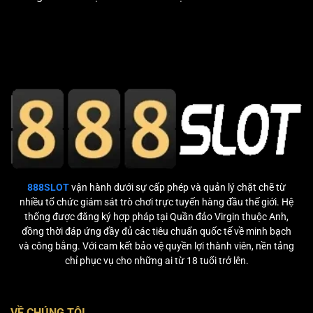
888SLOT
vận hành dưới sự cấp phép và quản lý chặt chẽ từ
nhiều tổ chức giám sát trò chơi trực tuyến hàng đầu thế giới. Hệ
thống được đăng ký hợp pháp tại Quần đảo Virgin thuộc Anh,
đồng thời đáp ứng đầy đủ các tiêu chuẩn quốc tế về minh bạch
và công bằng. Với cam kết bảo vệ quyền lợi thành viên, nền tảng
chỉ phục vụ cho những ai từ 18 tuổi trở lên.
VỀ CHÚNG TÔI