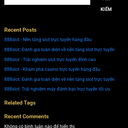
KIẾM
Recent Posts
888slot - Nền tảng slot trực tuyến hàng đầu
888slot: Đánh giá toàn diện về nền tảng slot trực tuyến
888slot - Trải nghiệm slot trực tuyến đỉnh cao
888slot - Khám phá casino trực tuyến hàng đầu
888slot: Đánh giá toàn diện về nền tảng slot trực tuyến
888slot: Trải nghiệm máy đánh bạc trực tuyến tối ưu
Related Tags
Recent Comments
Không có bình luận nào để hiển thị.