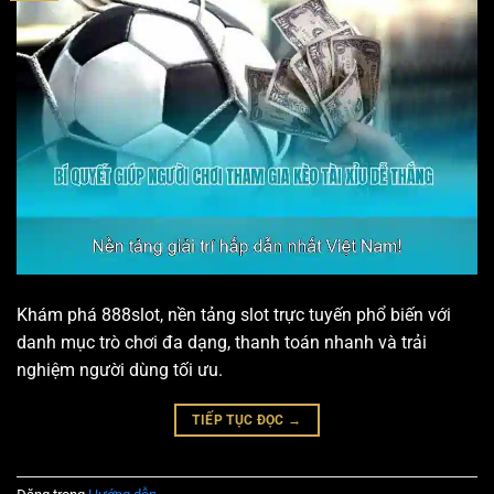
Khám phá 888slot, nền tảng slot trực tuyến phổ biến với
danh mục trò chơi đa dạng, thanh toán nhanh và trải
nghiệm người dùng tối ưu.
TIẾP TỤC ĐỌC
→