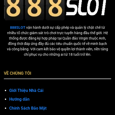
888SLOT
vận hành dưới sự cấp phép và quản lý chặt chẽ từ
nhiều tổ chức giám sát trò chơi trực tuyến hàng đầu thế giới. Hệ
thống được đăng ký hợp pháp tại Quần đảo Virgin thuộc Anh,
đồng thời đáp ứng đầy đủ các tiêu chuẩn quốc tế về minh bạch
và công bằng. Với cam kết bảo vệ quyền lợi thành viên, nền tảng
chỉ phục vụ cho những ai từ 18 tuổi trở lên.
VỀ CHÚNG TÔI
Giới Thiệu Nhà Cái
Hướng dẫn
Chính Sách Bảo Mật