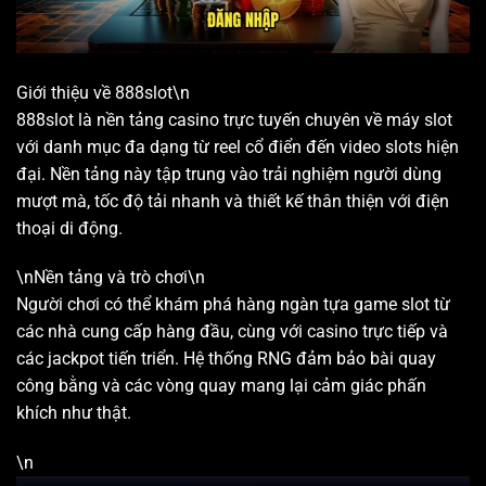
Giới thiệu về 888slot
\n
888slot là nền tảng casino trực tuyến chuyên về máy slot
với danh mục đa dạng từ reel cổ điển đến video slots hiện
đại. Nền tảng này tập trung vào trải nghiệm người dùng
mượt mà, tốc độ tải nhanh và thiết kế thân thiện với điện
thoại di động.
\n
Nền tảng và trò chơi
\n
Người chơi có thể khám phá hàng ngàn tựa game slot từ
các nhà cung cấp hàng đầu, cùng với casino trực tiếp và
các jackpot tiến triển. Hệ thống RNG đảm bảo bài quay
công bằng và các vòng quay mang lại cảm giác phấn
khích như thật.
\n