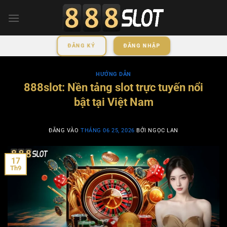
Bỏ
qua
nội
dung
ĐĂNG KÝ
ĐĂNG NHẬP
HƯỚNG DẪN
888slot: Nền tảng slot trực tuyến nổi
bật tại Việt Nam
ĐĂNG VÀO
THÁNG 06 25, 2026
BỞI
NGỌC LAN
17
Th9