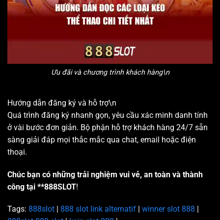
Ưu đãi và chương trình khách hàng\n
Hướng dẫn đăng ký và hỗ trợ
\n
Quá trình đăng ký nhanh gọn, yêu cầu xác minh danh tính
ở vài bước đơn giản. Bộ phận hỗ trợ khách hàng 24/7 sẵn
sàng giải đáp mọi thắc mắc qua chat, email hoặc điện
thoại.
Chúc bạn có những trải nghiệm vui vẻ, an toàn và thành
công tại **888SLOT
!
Tags:
888slot
|
888 slot link alternatif
|
winner slot 888
|