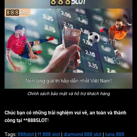
Chính sách bảo mật và hỗ trợ khách hàng
Chúc bạn có những trải nghiệm vui vẻ, an toàn và thành
công tại **888SLOT
!
Tags:
888slot
|
ff 888 slot
|
diamond 888 slot
|
luna 888