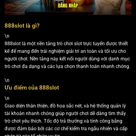
888slot là gì?
\n
888slot là một nền tảng trò chơi slot trực tuyến được thiết
kế để mang đến trải nghiệm giải trí an toàn và tối ưu cho
người chơi. Nền tảng này kết nối người dùng với danh mục
trò chơi đa dạng và các lựa chọn thanh toán nhanh chóng.
\n
Ưu điểm của 888slot
\n
Giao diện thân thiện, đồ họa sắc nét, và hệ thống quản lý
tài khoản nhanh chóng giúp người chơi dễ dàng tìm thấy
trò chơi yêu thích. Tốc độ trả thưởng và tính công bằng
được đảm bảo bởi các cơ chế kiểm tra ngẫu nhiên và cấp