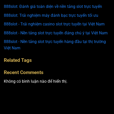
888slot: Đánh giá toàn diện về nền tảng slot trực tuyến
888slot: Trải nghiệm máy đánh bạc trực tuyến tối ưu
888slot - Trải nghiệm casino slot trực tuyến tại Việt Nam
888slot - Nền tảng slot trực tuyến đáng chú ý tại Việt Nam
888slot - Nền tảng slot trực tuyến hàng đầu tại thị trường
Việt Nam
Related Tags
Recent Comments
Không có bình luận nào để hiển thị.