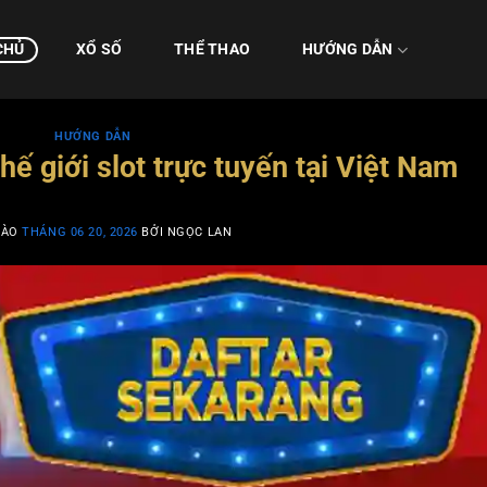
CHỦ
XỔ SỐ
THỂ THAO
HƯỚNG DẪN
HƯỚNG DẪN
hế giới slot trực tuyến tại Việt Nam
VÀO
THÁNG 06 20, 2026
BỞI
NGỌC LAN