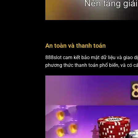
An toàn và thanh toán
888slot cam kết bảo mật dữ liệu và giao 
phương thức thanh toán phổ biến, và có cá