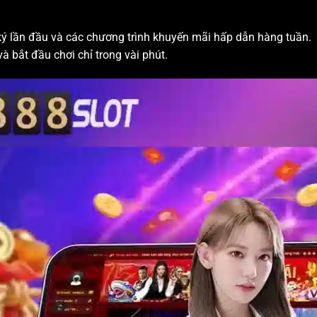
ý lần đầu và các chương trình khuyến mãi hấp dẫn hàng tuần.
à bắt đầu chơi chỉ trong vài phút.