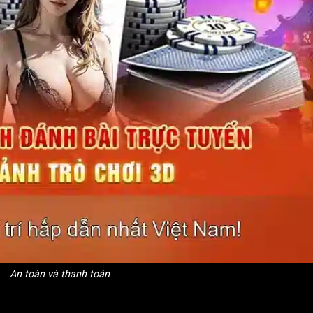
An toàn và thanh toán