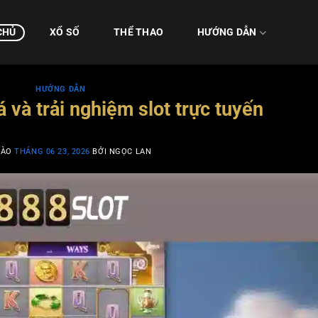
CHỦ
XỔ SỐ
THỂ THAO
HƯỚNG DẪN
HƯỚNG DẪN
á và trải nghiệm slot trực tuyến
VÀO
THÁNG 06 23, 2026
BỞI
NGỌC LAN