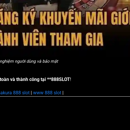
 nghiệm người dùng và bảo mật
 toàn và thành công tại **888SLOT
!
sakura 888 slot
|
www 888 slot
|