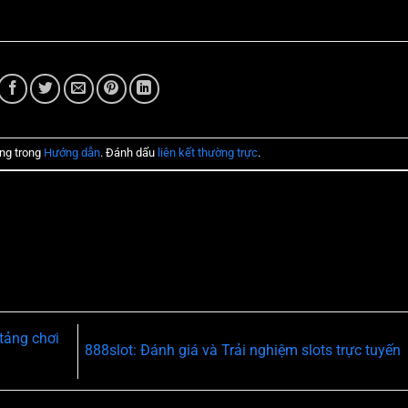
ăng trong
Hướng dẫn
. Đánh dấu
liên kết thường trực
.
 tảng chơi
888slot: Đánh giá và Trải nghiệm slots trực tuyến