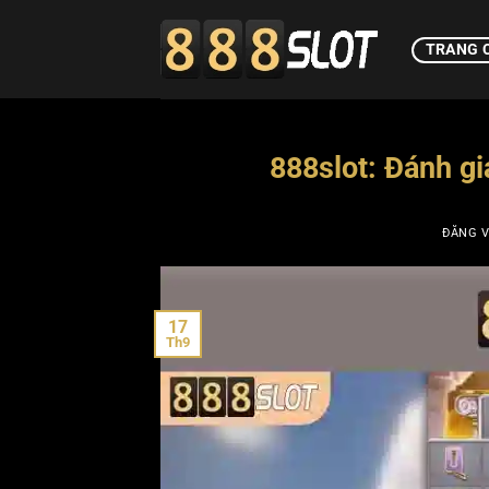
Bỏ
qua
TRANG 
nội
dung
888slot: Đánh gi
ĐĂNG 
17
Th9