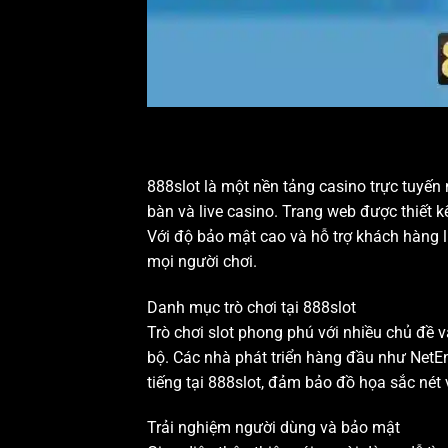
888slot là một nền tảng casino trực tuyến n
bàn và live casino. Trang web được thiết k
Với độ bảo mật cao và hỗ trợ khách hàng l
mọi người chơi.
Danh mục trò chơi tại 888slot
Trò chơi slot phong phú với nhiều chủ đề và
bộ. Các nhà phát triển hàng đầu như NetE
tiếng tại 888slot, đảm bảo đồ họa sắc né
Trải nghiệm người dùng và bảo mật