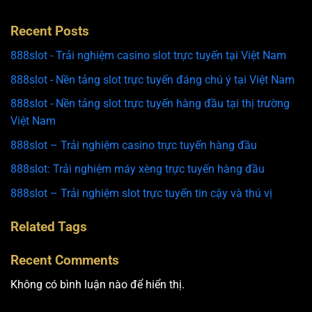
Recent Posts
888slot - Trải nghiệm casino slot trực tuyến tại Việt Nam
888slot - Nền tảng slot trực tuyến đáng chú ý tại Việt Nam
888slot - Nền tảng slot trực tuyến hàng đầu tại thị trường
Việt Nam
888slot – Trải nghiệm casino trực tuyến hàng đầu
888slot: Trải nghiệm máy xèng trực tuyến hàng đầu
888slot – Trải nghiệm slot trực tuyến tin cậy và thú vị
Related Tags
Recent Comments
Không có bình luận nào để hiển thị.