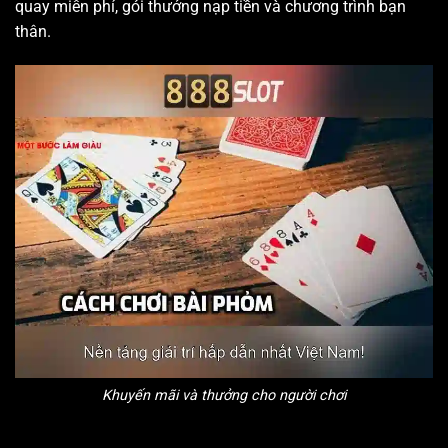
quay miễn phí, gói thưởng nạp tiền và chương trình bạn
thân.
Khuyến mãi và thưởng cho người chơi