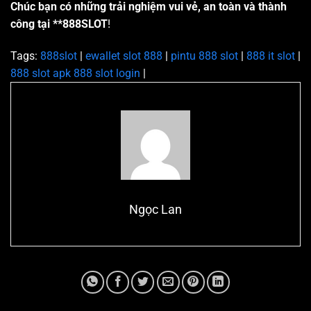
Chúc bạn có những trải nghiệm vui vẻ, an toàn và thành
công tại **888SLOT
!
Tags:
888slot
|
ewallet slot 888
|
pintu 888 slot
|
888 it slot
|
888 slot apk 888 slot login
|
Ngọc Lan