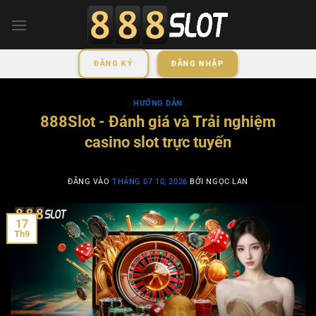
Bỏ
qua
nội
dung
ĐĂNG KÝ
ĐĂNG NHẬP
HƯỚNG DẪN
888Slot - Đánh giá và Trải nghiệm
casino slot trực tuyến
ĐĂNG VÀO
THÁNG 07 10, 2026
BỞI
NGỌC LAN
17
Th9