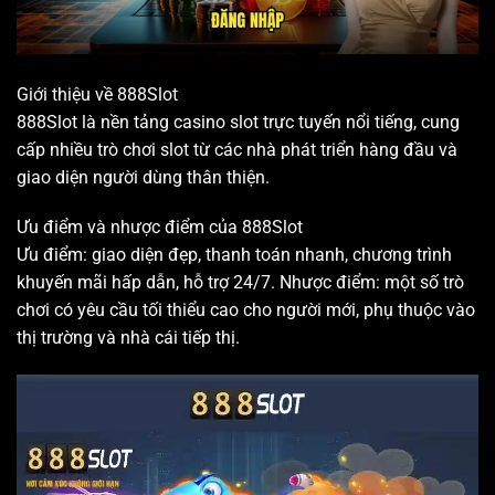
Giới thiệu về 888Slot
888Slot là nền tảng casino slot trực tuyến nổi tiếng, cung
cấp nhiều trò chơi slot từ các nhà phát triển hàng đầu và
giao diện người dùng thân thiện.
Ưu điểm và nhược điểm của 888Slot
Ưu điểm: giao diện đẹp, thanh toán nhanh, chương trình
khuyến mãi hấp dẫn, hỗ trợ 24/7. Nhược điểm: một số trò
chơi có yêu cầu tối thiểu cao cho người mới, phụ thuộc vào
thị trường và nhà cái tiếp thị.