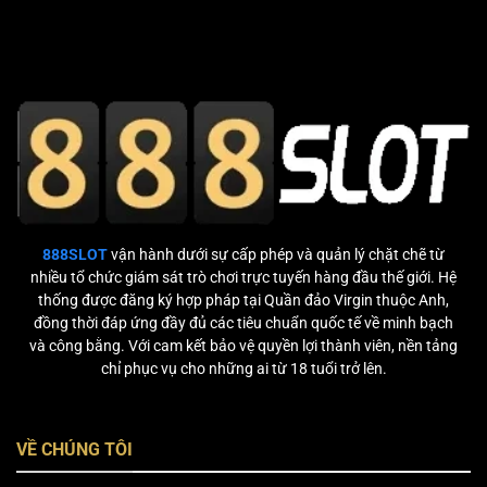
888SLOT
vận hành dưới sự cấp phép và quản lý chặt chẽ từ
nhiều tổ chức giám sát trò chơi trực tuyến hàng đầu thế giới. Hệ
thống được đăng ký hợp pháp tại Quần đảo Virgin thuộc Anh,
đồng thời đáp ứng đầy đủ các tiêu chuẩn quốc tế về minh bạch
và công bằng. Với cam kết bảo vệ quyền lợi thành viên, nền tảng
chỉ phục vụ cho những ai từ 18 tuổi trở lên.
VỀ CHÚNG TÔI