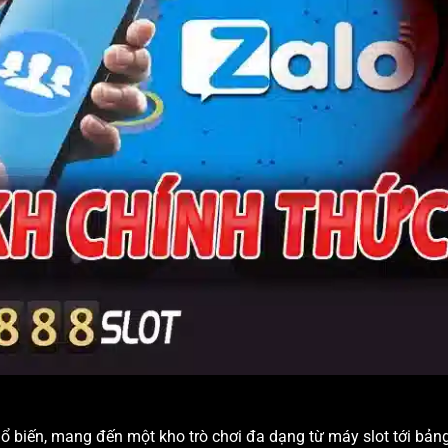
hổ biến, mang đến một kho trò chơi đa dạng từ máy slot tới bản