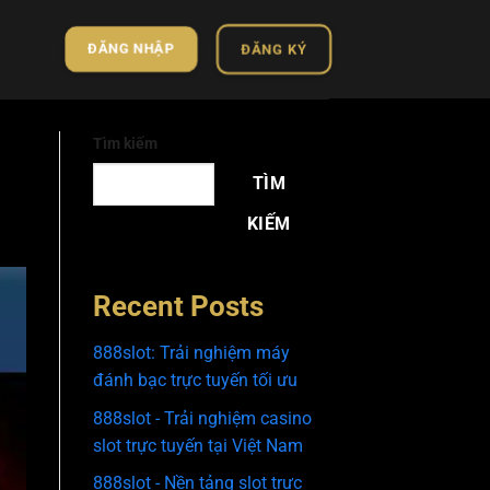
ĐĂNG NHẬP
ĐĂNG KÝ
Tìm kiếm
TÌM
KIẾM
Recent Posts
888slot: Trải nghiệm máy
đánh bạc trực tuyến tối ưu
888slot - Trải nghiệm casino
slot trực tuyến tại Việt Nam
888slot - Nền tảng slot trực