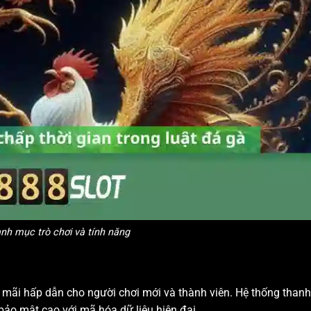
nh mục trò chơi và tính năng
 mãi hấp dẫn cho người chơi mới và thành viên. Hệ thống thanh
ảo mật cao với mã hóa dữ liệu hiện đại.