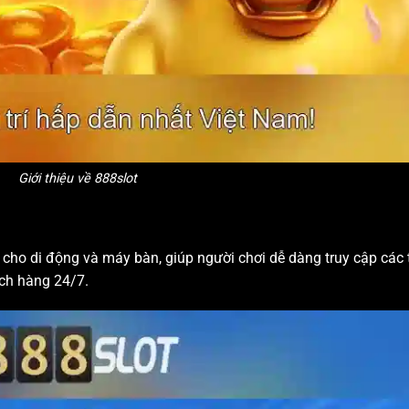
Giới thiệu về 888slot
u cho di động và máy bàn, giúp người chơi dễ dàng truy cập các 
ách hàng 24/7.