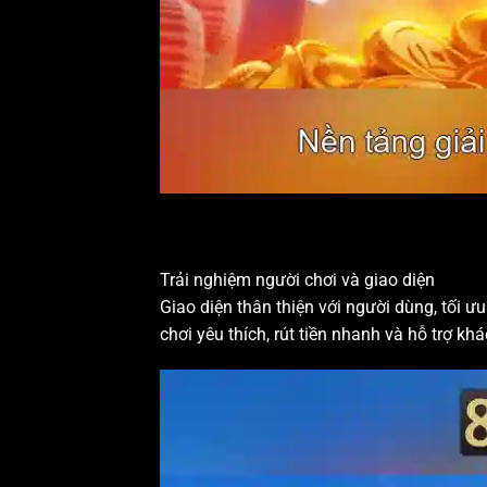
Trải nghiệm người chơi và giao diện
Giao diện thân thiện với người dùng, tối ư
chơi yêu thích, rút tiền nhanh và hỗ trợ kh