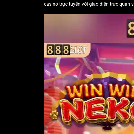
casino trực tuyến với giao diện trực quan 