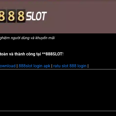
nghiệm người dùng và khuyến mãi
 toàn và thành công tại **888SLOT
!
 download
|
888slot login apk
|
ratu slot 888 login
|