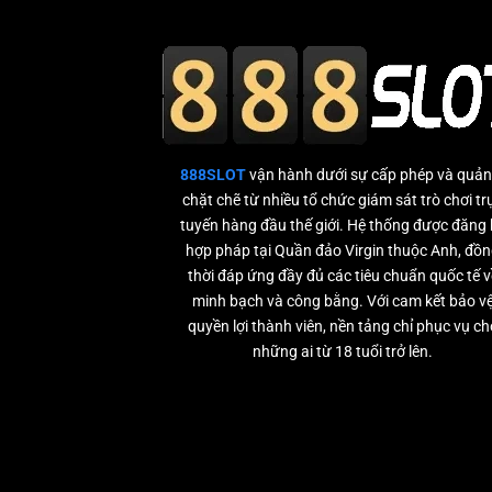
888SLOT
vận hành dưới sự cấp phép và quản 
chặt chẽ từ nhiều tổ chức giám sát trò chơi tr
tuyến hàng đầu thế giới. Hệ thống được đăng 
hợp pháp tại Quần đảo Virgin thuộc Anh, đồ
thời đáp ứng đầy đủ các tiêu chuẩn quốc tế v
minh bạch và công bằng. Với cam kết bảo v
quyền lợi thành viên, nền tảng chỉ phục vụ ch
những ai từ 18 tuổi trở lên.