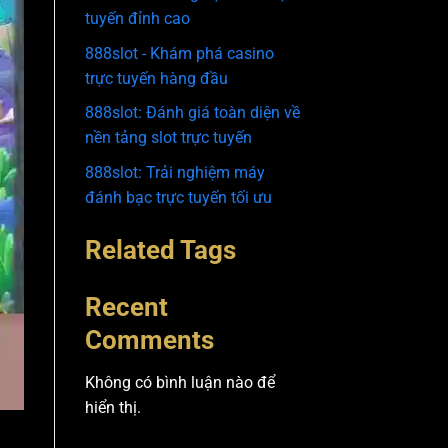
tuyến đỉnh cao
888slot - Khám phá casino
trực tuyến hàng đầu
888slot: Đánh giá toàn diện về
nền tảng slot trực tuyến
888slot: Trải nghiệm máy
đánh bạc trực tuyến tối ưu
Related Tags
Recent
Comments
Không có bình luận nào để
hiển thị.