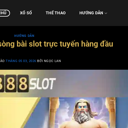
CHỦ
XỔ SỐ
THỂ THAO
HƯỚNG DẪN
HƯỚNG DẪN
sòng bài slot trực tuyến hàng đầu
VÀO
THÁNG 05 03, 2026
BỞI
NGỌC LAN