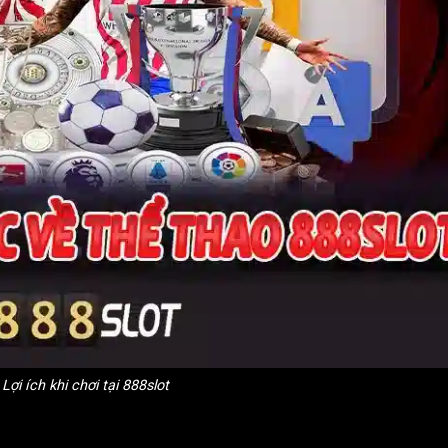
Lợi ích khi chơi tại 888slot