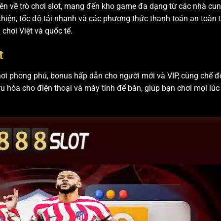
yên về trò chơi slot, mang đến kho game đa dạng từ các nhà cu
hiện, tốc độ tải nhanh và các phương thức thanh toán an toàn 
chơi Việt và quốc tế.
t
hơi phong phú, bonus hấp dẫn cho người mới và VIP, cùng chế đ
 hóa cho điện thoại và máy tính để bàn, giúp bạn chơi mọi lúc