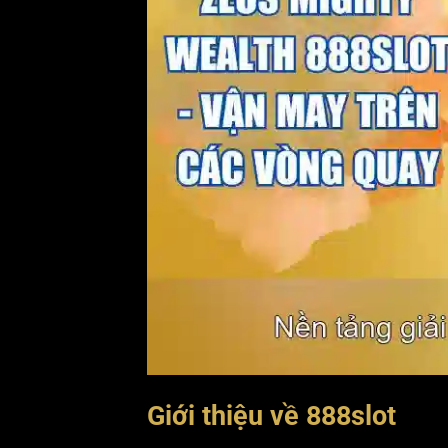
Giới thiệu về 888slot