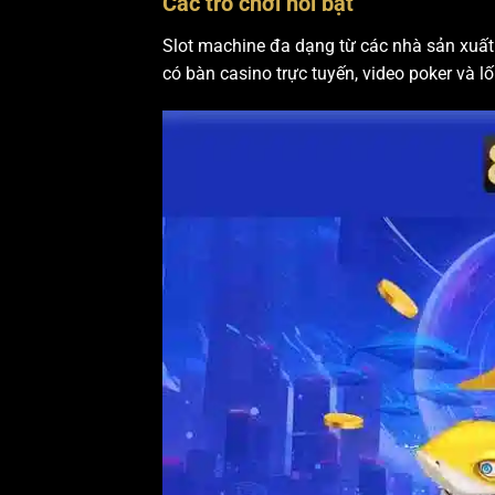
Các trò chơi nổi bật
Slot machine đa dạng từ các nhà sản xuất
có bàn casino trực tuyến, video poker và lối