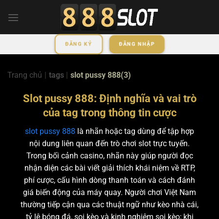
Bỏ
qua
nội
dung
ĐĂNG KÝ
ĐĂNG NHẬP
Trang chủ
|
tags
|
slot pussy 888(3)
Slot pussy 888: Định nghĩa và vai trò
của tag trong thông tin cược
slot pussy 888
là nhãn hoặc tag dùng để tập hợp
nội dung liên quan đến trò chơi slot trực tuyến.
Trong bối cảnh casino, nhãn này giúp người đọc
nhận diện các bài viết giải thích khái niệm về RTP,
phí cược, cấu hình dòng thanh toán và cách đánh
giá biến động của máy quay. Người chơi Việt Nam
thường tiếp cận qua các thuật ngữ như kèo nhà cái,
tỷ lệ bóng đá, soi kèo và kinh nghiệm soi kèo; khi