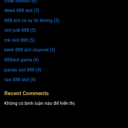
code 888slot (6)
dewa 888 slot (5)
888 slot có uy tín không (5)
slot judi 888 (5)
mk slot 888 (5)
kênh 888 slot channel (5)
888slot game (4)
panda slot 888 (4)
taxi 888 slot (4)
Recent Comments
Không có bình luận nào để hiển thị.