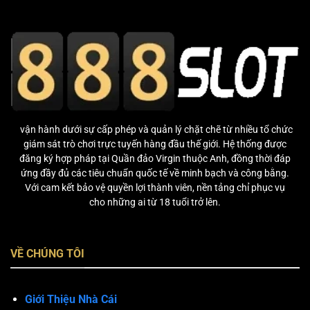
vận hành dưới sự cấp phép và quản lý chặt chẽ từ nhiều tổ chức
giám sát trò chơi trực tuyến hàng đầu thế giới. Hệ thống được
đăng ký hợp pháp tại Quần đảo Virgin thuộc Anh, đồng thời đáp
ứng đầy đủ các tiêu chuẩn quốc tế về minh bạch và công bằng.
Với cam kết bảo vệ quyền lợi thành viên, nền tảng chỉ phục vụ
cho những ai từ 18 tuổi trở lên.
VỀ CHÚNG TÔI
Giới Thiệu Nhà Cái