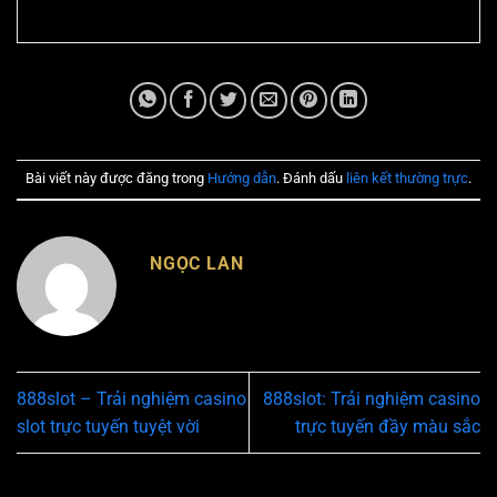
Bài viết này được đăng trong
Hướng dẫn
. Đánh dấu
liên kết thường trực
.
NGỌC LAN
888slot – Trải nghiệm casino
888slot: Trải nghiệm casino
slot trực tuyến tuyệt vời
trực tuyến đầy màu sắc