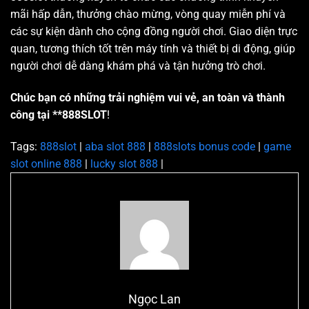
mãi hấp dẫn, thưởng chào mừng, vòng quay miễn phí và
các sự kiện dành cho cộng đồng người chơi. Giao diện trực
quan, tương thích tốt trên máy tính và thiết bị di động, giúp
người chơi dễ dàng khám phá và tận hưởng trò chơi.
Chúc bạn có những trải nghiệm vui vẻ, an toàn và thành
công tại **888SLOT
!
Tags:
888slot
|
aba slot 888
|
888slots bonus code
|
game
slot online 888
|
lucky slot 888
|
Ngọc Lan