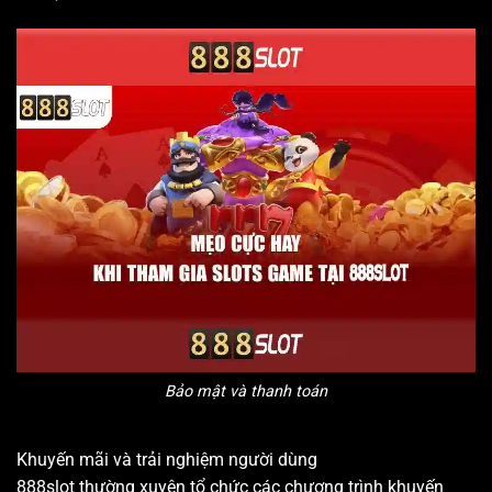
Bảo mật và thanh toán
Khuyến mãi và trải nghiệm người dùng
888slot thường xuyên tổ chức các chương trình khuyến