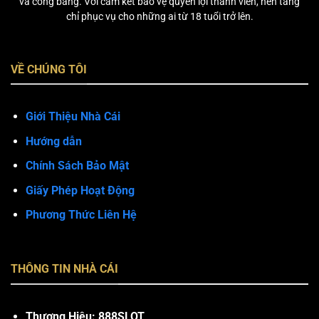
và công bằng. Với cam kết bảo vệ quyền lợi thành viên, nền tảng
chỉ phục vụ cho những ai từ 18 tuổi trở lên.
VỀ CHÚNG TÔI
Giới Thiệu Nhà Cái
Hướng dẫn
Chính Sách Bảo Mật
Giấy Phép Hoạt Động
Phương Thức Liên Hệ
THÔNG TIN NHÀ CÁI
Thương Hiệu: 888SLOT