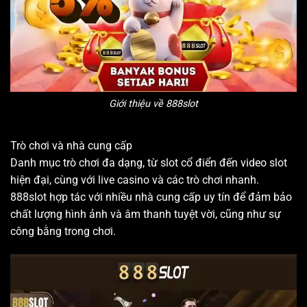
Giới thiệu về 888slot
Trò chơi và nhà cung cấp
Danh mục trò chơi đa dạng, từ slot cổ điển đến video slot
hiện đại, cùng với live casino và các trò chơi nhanh.
888slot hợp tác với nhiều nhà cung cấp uy tín để đảm bảo
chất lượng hình ảnh và âm thanh tuyệt vời, cũng như sự
công bằng trong chơi.