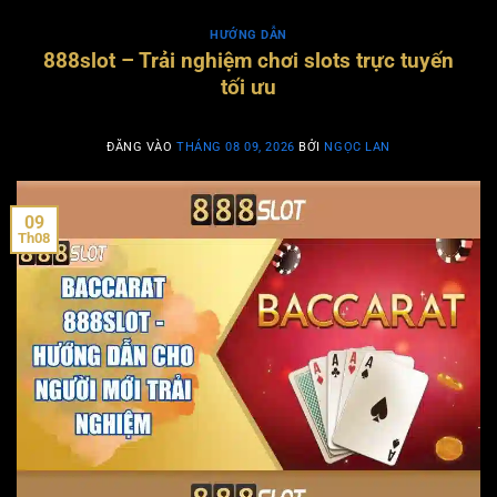
HƯỚNG DẪN
888slot – Trải nghiệm chơi slots trực tuyến
tối ưu
ĐĂNG VÀO
THÁNG 08 09, 2026
BỞI
NGỌC LAN
09
Th08