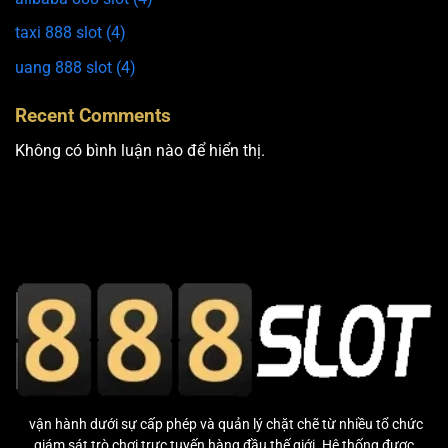
taxi 888 slot (4)
uang 888 slot (4)
Recent Comments
Không có bình luận nào để hiển thị.
vận hành dưới sự cấp phép và quản lý chặt chẽ từ nhiều tổ chức
giám sát trò chơi trực tuyến hàng đầu thế giới. Hệ thống được