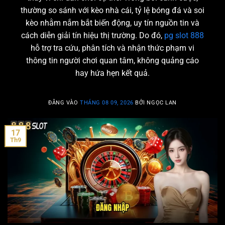
thường so sánh với kèo nhà cái, tỷ lệ bóng đá và soi
kèo nhằm nắm bắt biến động, uy tín nguồn tin và
cách diễn giải tín hiệu thị trường. Do đó,
pg slot 888
hỗ trợ tra cứu, phân tích và nhận thức phạm vi
thông tin người chơi quan tâm, không quảng cáo
hay hứa hẹn kết quả.
ĐĂNG VÀO
THÁNG 08 09, 2026
BỞI
NGỌC LAN
17
Th9