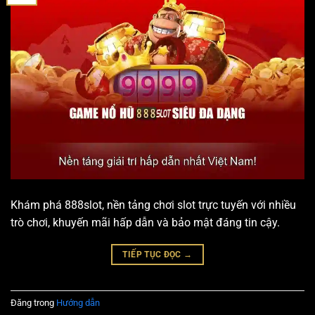
Khám phá 888slot, nền tảng chơi slot trực tuyến với nhiều
trò chơi, khuyến mãi hấp dẫn và bảo mật đáng tin cậy.
TIẾP TỤC ĐỌC
→
Đăng trong
Hướng dẫn