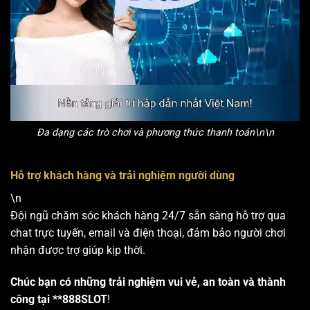
Đa dạng các trò chơi và phương thức thanh toán\n\n
Hỗ trợ khách hàng và trải nghiệm người dùng
\n
Đội ngũ chăm sóc khách hàng 24/7 sẵn sàng hỗ trợ qua
chat trực tuyến, email và điện thoại, đảm bảo người chơi
nhận được trợ giúp kịp thời.
Chúc bạn có những trải nghiệm vui vẻ, an toàn và thành
công tại **888SLOT
!