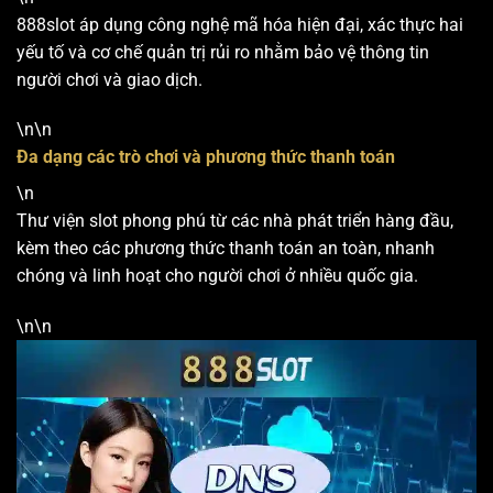
888slot áp dụng công nghệ mã hóa hiện đại, xác thực hai
yếu tố và cơ chế quản trị rủi ro nhằm bảo vệ thông tin
người chơi và giao dịch.
\n\n
Đa dạng các trò chơi và phương thức thanh toán
\n
Thư viện slot phong phú từ các nhà phát triển hàng đầu,
kèm theo các phương thức thanh toán an toàn, nhanh
chóng và linh hoạt cho người chơi ở nhiều quốc gia.
\n\n