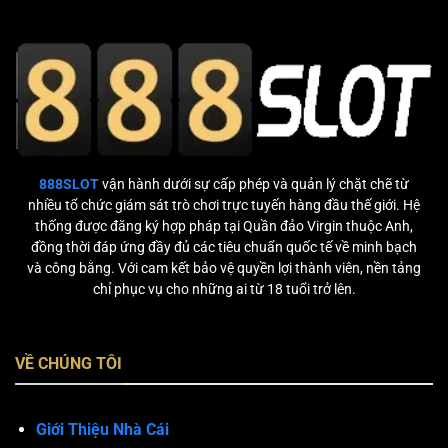
888SLOT
vận hành dưới sự cấp phép và quản lý chặt chẽ từ
nhiều tổ chức giám sát trò chơi trực tuyến hàng đầu thế giới. Hệ
thống được đăng ký hợp pháp tại Quần đảo Virgin thuộc Anh,
đồng thời đáp ứng đầy đủ các tiêu chuẩn quốc tế về minh bạch
và công bằng. Với cam kết bảo vệ quyền lợi thành viên, nền tảng
chỉ phục vụ cho những ai từ 18 tuổi trở lên.
VỀ CHÚNG TÔI
Giới Thiệu Nhà Cái