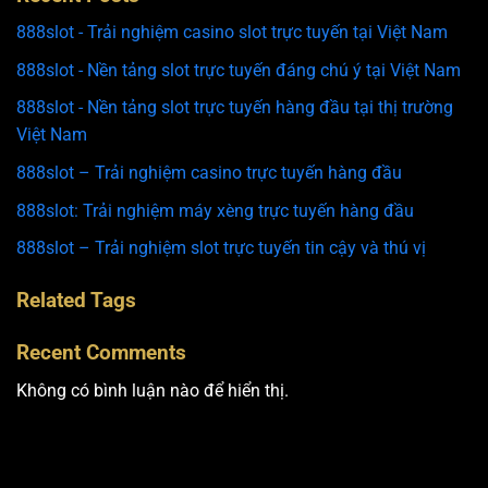
888slot - Trải nghiệm casino slot trực tuyến tại Việt Nam
888slot - Nền tảng slot trực tuyến đáng chú ý tại Việt Nam
888slot - Nền tảng slot trực tuyến hàng đầu tại thị trường
Việt Nam
888slot – Trải nghiệm casino trực tuyến hàng đầu
888slot: Trải nghiệm máy xèng trực tuyến hàng đầu
888slot – Trải nghiệm slot trực tuyến tin cậy và thú vị
Related Tags
Recent Comments
Không có bình luận nào để hiển thị.