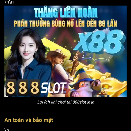
\n\n
Lợi ích khi chơi tại 888slot\n\n
An toàn và bảo mật
\n