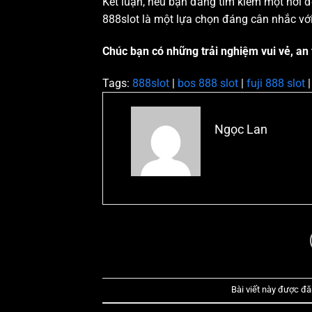
Kết luận, nếu bạn đang tìm kiếm một nơi 
888slot là một lựa chọn đáng cân nhắc với 
Chúc bạn có những trải nghiệm vui vẻ, an
Tags:
888slot
|
bos 888 slot
|
fuji 888 slot
Ngọc Lan
Bài viết này được đ