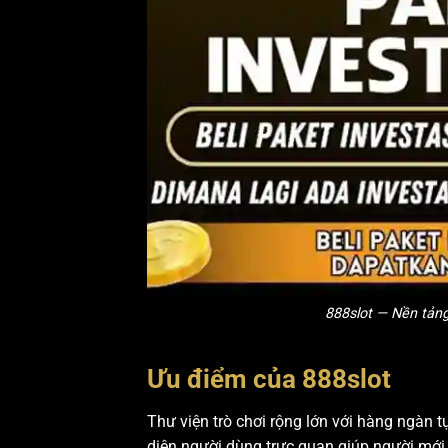
888slot — Nền tảng
Ưu điểm của 888slot
Thư viện trò chơi rộng lớn với hàng ngàn t
diện người dùng trực quan giúp người mới