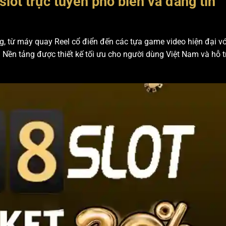
slot trực tuyến phổ biến và đáng tin
g, từ máy quay Reel cổ điển đến các tựa game video hiện đại vớ
Nền tảng được thiết kế tối ưu cho người dùng Việt Nam và hỗ t