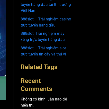
tuyến hàng đầu tại thị trường
Việt Nam
888slot – Trải nghiệm casino
trực tuyến hàng đầu
888slot: Trải nghiệm máy
xèng trực tuyến hàng đầu
888slot – Trải nghiệm slot
trực tuyến tin cậy và thú vị
Related Tags
Recent
Comments
Không có bình luận nào để
hiển thị.