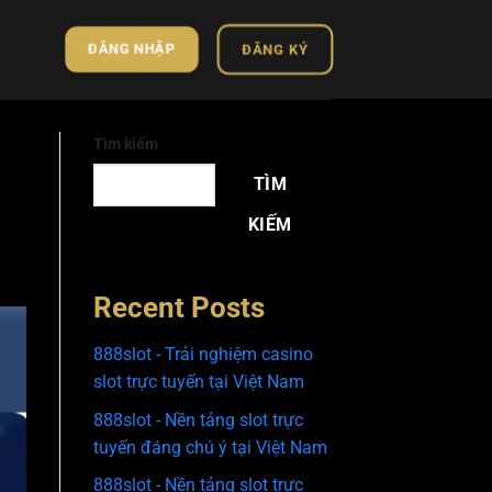
ĐĂNG NHẬP
ĐĂNG KÝ
Tìm kiếm
TÌM
KIẾM
Recent Posts
888slot - Trải nghiệm casino
slot trực tuyến tại Việt Nam
888slot - Nền tảng slot trực
tuyến đáng chú ý tại Việt Nam
888slot - Nền tảng slot trực