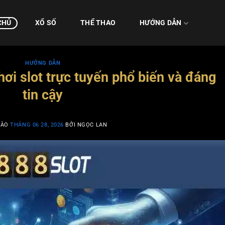
CHỦ
XỔ SỐ
THỂ THAO
HƯỚNG DẪN
HƯỚNG DẪN
ơi slot trực tuyến phổ biến và đáng
tin cậy
VÀO
THÁNG 06 28, 2026
BỞI
NGỌC LAN