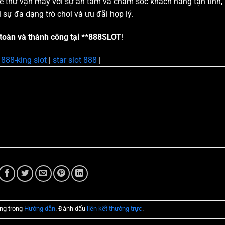
để thử vận may với sự an tâm và chăm sóc khách hàng tận tình,
sự đa dạng trò chơi và ưu đãi hợp lý.
 toàn và thành công tại **888SLOT
!
|
888-king slot
|
star slot 888
|
ăng trong
Hướng dẫn
. Đánh dấu
liên kết thường trực
.