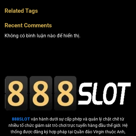
Related Tags
Recent Comments
Không có bình luận nào để hiển thị.
888SLOT
vận hành dưới sự cấp phép và quản lý chặt chẽ từ
nhiều tổ chức giám sát trò chơi trực tuyến hàng đầu thế giới. Hệ
thống được đăng ký hợp pháp tại Quần đảo Virgin thuộc Anh,