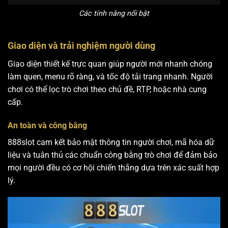
Các tính năng nổi bật
Giao diện và trải nghiệm người dùng
Giao diện thiết kế trực quan giúp người mới nhanh chóng
làm quen, menu rõ ràng, và tốc độ tải trang nhanh. Người
chơi có thể lọc trò chơi theo chủ đề, RTP, hoặc nhà cung
cấp.
An toàn và công bằng
888slot cam kết bảo mật thông tin người chơi, mã hóa dữ
liệu và tuân thủ các chuẩn công bằng trò chơi để đảm bảo
mọi người đều có cơ hội chiến thắng dựa trên xác suất hợp
lý.