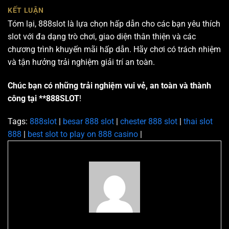
KẾT LUẬN
Tóm lại, 888slot là lựa chọn hấp dẫn cho các bạn yêu thích
slot với đa dạng trò chơi, giao diện thân thiện và các
chương trình khuyến mãi hấp dẫn. Hãy chơi có trách nhiệm
và tận hưởng trải nghiệm giải trí an toàn.
Chúc bạn có những trải nghiệm vui vẻ, an toàn và thành
công tại **888SLOT
!
Tags:
888slot
|
besar 888 slot
|
chester 888 slot
|
thai slot
888
|
best slot to play on 888 casino
|