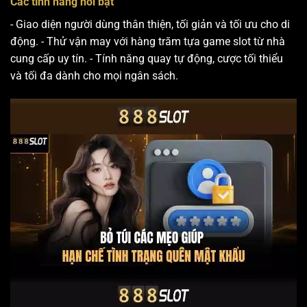
Các tính năng nổi bật
- Giao diện người dùng thân thiện, tối giản và tối ưu cho di
động. - Thử vận may với hàng trăm tựa game slot từ nhà
cung cấp uy tín. - Tính năng quay tự động, cược tối thiểu
và tối đa dành cho mọi ngân sách.