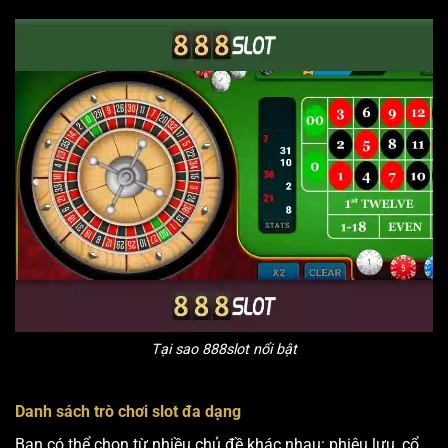
Tại sao 888slot nổi bật
Danh sách trò chơi slot đa dạng
Bạn có thể chọn từ nhiều chủ đề khác nhau: phiêu lưu, cổ