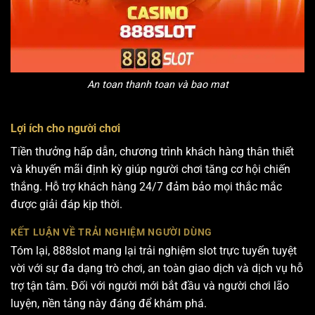
An toan thanh toan và bao mat
Lợi ích cho người chơi
Tiền thưởng hấp dẫn, chương trình khách hàng thân thiết
và khuyến mãi định kỳ giúp người chơi tăng cơ hội chiến
thắng. Hỗ trợ khách hàng 24/7 đảm bảo mọi thắc mắc
được giải đáp kịp thời.
KẾT LUẬN VỀ TRẢI NGHIỆM NGƯỜI DÙNG
Tóm lại, 888slot mang lại trải nghiệm slot trực tuyến tuyệt
vời với sự đa dạng trò chơi, an toàn giao dịch và dịch vụ hỗ
trợ tận tâm. Đối với người mới bắt đầu và người chơi lão
luyện, nền tảng này đáng để khám phá.