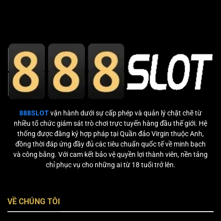
888SLOT
vận hành dưới sự cấp phép và quản lý chặt chẽ từ
nhiều tổ chức giám sát trò chơi trực tuyến hàng đầu thế giới. Hệ
thống được đăng ký hợp pháp tại Quần đảo Virgin thuộc Anh,
đồng thời đáp ứng đầy đủ các tiêu chuẩn quốc tế về minh bạch
và công bằng. Với cam kết bảo vệ quyền lợi thành viên, nền tảng
chỉ phục vụ cho những ai từ 18 tuổi trở lên.
VỀ CHÚNG TÔI