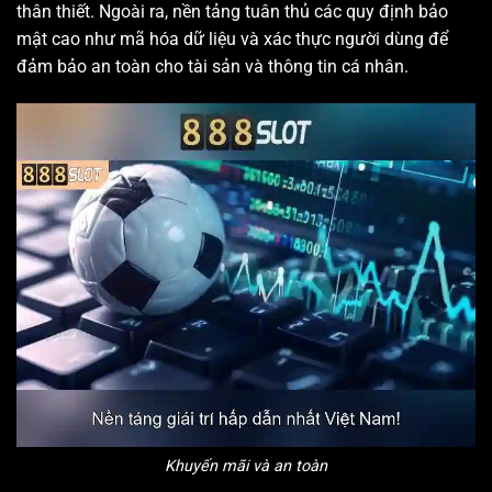
thân thiết. Ngoài ra, nền tảng tuân thủ các quy định bảo
mật cao như mã hóa dữ liệu và xác thực người dùng để
đảm bảo an toàn cho tài sản và thông tin cá nhân.
Khuyến mãi và an toàn