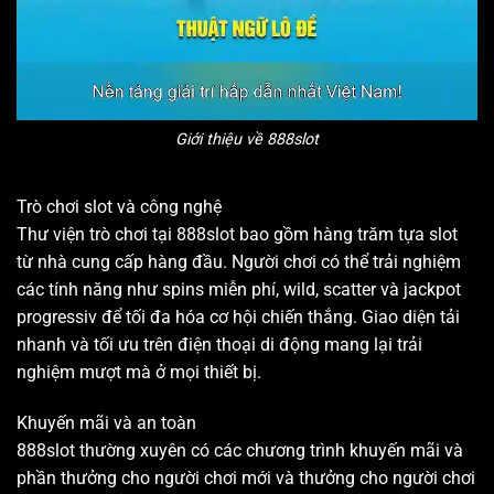
Giới thiệu về 888slot
Trò chơi slot và công nghệ
Thư viện trò chơi tại 888slot bao gồm hàng trăm tựa slot
từ nhà cung cấp hàng đầu. Người chơi có thể trải nghiệm
các tính năng như spins miễn phí, wild, scatter và jackpot
progressiv để tối đa hóa cơ hội chiến thắng. Giao diện tải
nhanh và tối ưu trên điện thoại di động mang lại trải
nghiệm mượt mà ở mọi thiết bị.
Khuyến mãi và an toàn
888slot thường xuyên có các chương trình khuyến mãi và
phần thưởng cho người chơi mới và thưởng cho người chơi