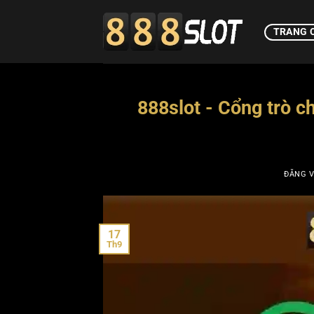
Bỏ
qua
TRANG 
nội
dung
888slot - Cổng trò chơ
ĐĂNG 
17
Th9