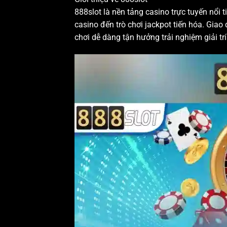
888slot là nền tảng casino trực tuyến nổi 
casino đến trò chơi jackpot tiến hóa. Giao 
chơi dễ dàng tận hưởng trải nghiệm giải trí