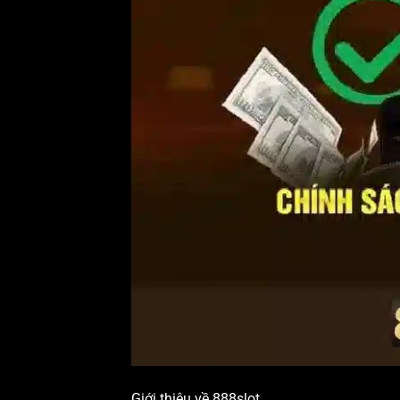
Giới thiệu về 888slot