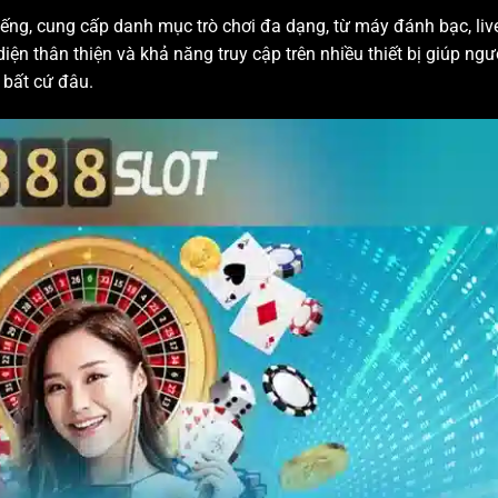
tiếng, cung cấp danh mục trò chơi đa dạng, từ máy đánh bạc, liv
diện thân thiện và khả năng truy cập trên nhiều thiết bị giúp ngư
 bất cứ đâu.