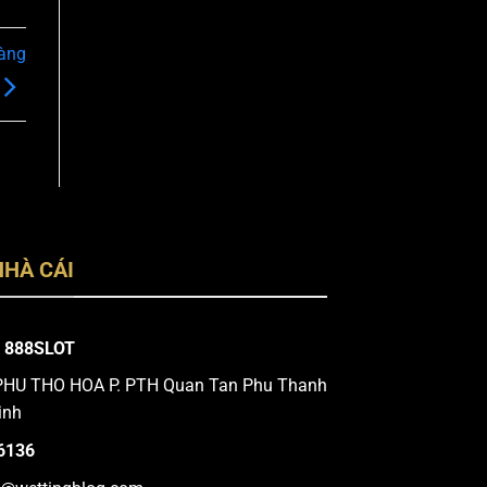
hàng
NHÀ CÁI
: 888SLOT
PHU THO HOA P. PTH Quan Tan Phu Thanh
inh
6136