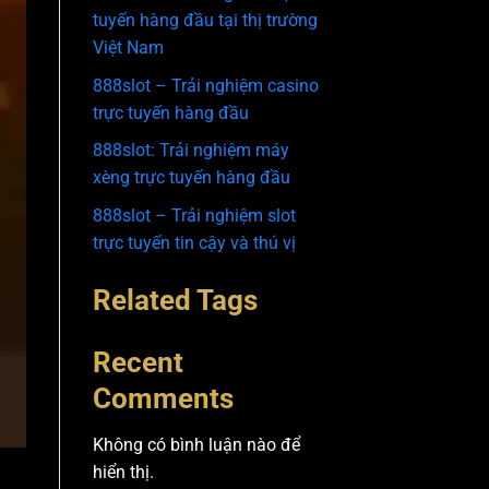
tuyến hàng đầu tại thị trường
Việt Nam
888slot – Trải nghiệm casino
trực tuyến hàng đầu
888slot: Trải nghiệm máy
xèng trực tuyến hàng đầu
888slot – Trải nghiệm slot
trực tuyến tin cậy và thú vị
Related Tags
Recent
Comments
Không có bình luận nào để
hiển thị.