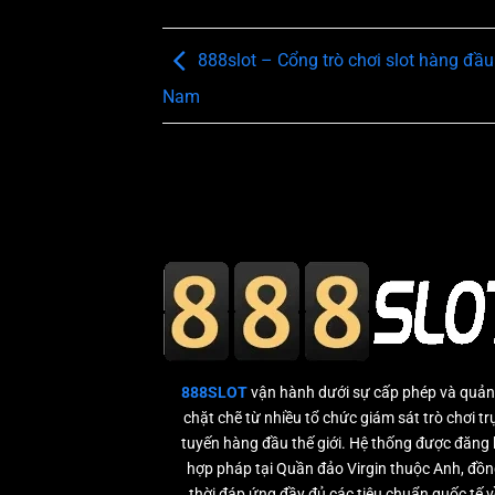
888slot – Cổng trò chơi slot hàng đầu 
Nam
888SLOT
vận hành dưới sự cấp phép và quản 
chặt chẽ từ nhiều tổ chức giám sát trò chơi tr
tuyến hàng đầu thế giới. Hệ thống được đăng 
hợp pháp tại Quần đảo Virgin thuộc Anh, đồ
thời đáp ứng đầy đủ các tiêu chuẩn quốc tế v