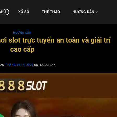
CHỦ
XỔ SỐ
THỂ THAO
HƯỚNG DẪN
HƯỚNG DẪN
i slot trực tuyến an toàn và giải trí
cao cấp
VÀO
THÁNG 06 14, 2026
BỞI
NGỌC LAN