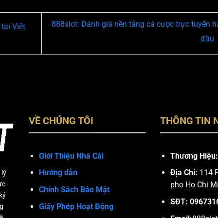
888slot: Đánh giá nền tảng cá cược trực tuyến 
tại Việt
đầu
VỀ CHÚNG TÔI
THÔNG TIN 
Giới Thiệu Nhà Cái
Thương Hiệu
Hướng dẫn
Địa Chỉ:
114 
lý
ực
pho Ho Chi M
Chính Sách Bảo Mật
ký
SĐT:
096731
Giấy Phép Hoạt Động
ng
ề