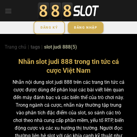
Bỏ
qua
nội
dung
ĐĂNG KÝ
ĐĂNG NHẬP
Trang chủ
|
tags
|
slot judi 888(5)
Nhãn slot judi 888 trong tin tức cá
cược Việt Nam
Nhãn nội dung slot judi 888 trên các trang tin tức cá
cược được dùng để phân loại các bài viết liên quan
đến máy đánh bạc và các biến thể của trò chơi này.
Trong ngành cá cược, nhãn này thường tập trung
vào phân tích đặc điểm của slot, so sánh các trò
chơi theo nhà cung cấp phần mềm, yếu tố RTP, biến
động cược và các xu hướng thị trường. Người đọc
thường liên hệ slot với các khía cạnh kỹ thuật như