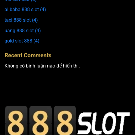
alibaba 888 slot (4)
taxi 888 slot (4)
uang 888 slot (4)
gold slot 888 (4)
Recent Comments
Không có bình luận nào để hiển thị.