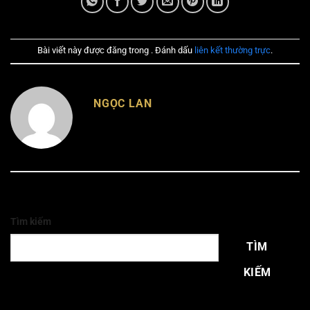
Bài viết này được đăng trong
. Đánh dấu
liên kết thường trực
.
NGỌC LAN
Tìm kiếm
TÌM
KIẾM