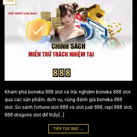
Th08
Khám phá boneka 888 slot và trải nghiệm boneka 888 slot
qua các sản phẩm, dịch vụ, cùng đánh giá boneka 888
slot. So sánh fortune slot 888 và slot judi 888, rapi 888 slot,
888 dragons slot để thấy[…]
TIẾP TỤC ĐỌC
→