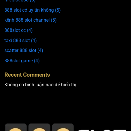
888 slot có uy tín không (5)
kênh 888 slot channel (5)
888slot cc (4)
taxi 888 slot (4)
scatter 888 slot (4)
888slot game (4)
Recent Comments
Không có bình luận nào để hiển thị.