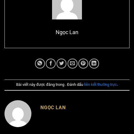
Ngọc Lan
Bài viết này được đăng trong
. Đánh dấu
liên kết thường trực
.
NGỌC LAN