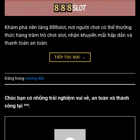
Khám phá nền tảng 888slot, nơi người chơi có thể thưởng
thức hàng trăm trò chơi slot, nhận khuyến mãi hấp dẫn và
thanh toán an toàn.
TIẾP TỤC ĐỌC
→
Đăng trong
Hướng dẫn
Chúc bạn có những trải nghiệm vui vẻ, an toàn và thành
công tại **
!