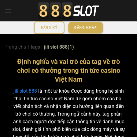
Bỏ
qua
nội
dung
ĐĂNG KÝ
ĐĂNG NHẬP
Trang chủ
|
tags
|
jili slot 888(1)
Định nghĩa và vai trò của tag về trò
chơi có thưởng trong tin tức casino
Việt Nam
jili slot 888
là một từ khóa được dùng trong hệ sinh
thái tin tức casino Việt Nam để gom nhóm các bài
viết phân tích và nhận diện xu hướng liên quan đến
trò chơi có thưởng. Trong ngữ cảnh này, tag phản
ánh cách người đọc tiếp cận thông tin về danh mục
slot, đánh giá tính phổ biến của các dòng máy và sự
thay đổi của thị trường trò chơi trực tuyến. Nội dung