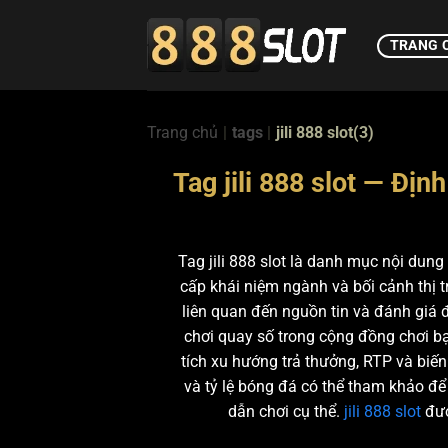
Bỏ
qua
TRANG 
nội
dung
Trang chủ
|
tags
|
jili 888 slot(3)
Tag jili 888 slot — Địn
Tag jili 888 slot là danh mục nội dun
cấp khái niệm ngành và bối cảnh thị t
liên quan đến nguồn tin và đánh giá đ
chơi quay số trong cộng đồng chơi bạ
tích xu hướng trả thưởng, RTP và biến
và tỷ lệ bóng đá có thể tham khảo để
dẫn chơi cụ thể.
jili 888 slot
đượ