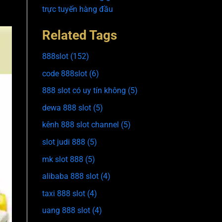
trực tuyến hàng đầu
Related Tags
888slot (152)
code 888slot (6)
888 slot có uy tín không (5)
dewa 888 slot (5)
kênh 888 slot channel (5)
slot judi 888 (5)
mk slot 888 (5)
alibaba 888 slot (4)
taxi 888 slot (4)
uang 888 slot (4)