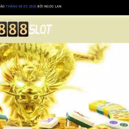
VÀO
THÁNG 08 09, 2026
BỞI
NGỌC LAN