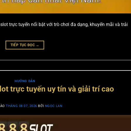
 slot trực tuyến nổi bật với trò chơi đa dạng, khuyến mãi và trải
TIẾP TỤC ĐỌC
→
HƯỚNG DẪN
ot trực tuyến uy tín và giải trí cao
VÀO
THÁNG 08 07, 2026
BỞI
NGỌC LAN