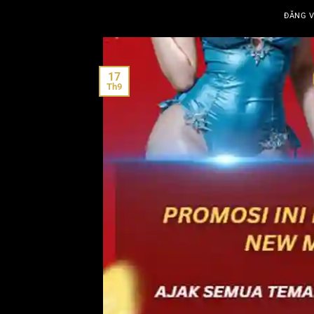
ĐĂNG 
17
Th9