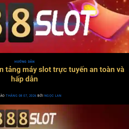
HƯỚNG DẪN
 tảng máy slot trực tuyến an toàn và
hấp dẫn
VÀO
THÁNG 08 07, 2026
BỞI
NGỌC LAN