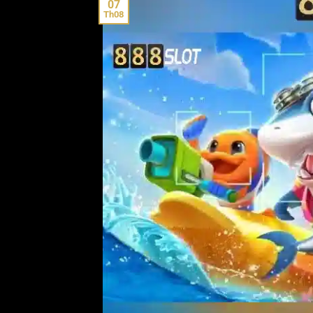
07
Th08