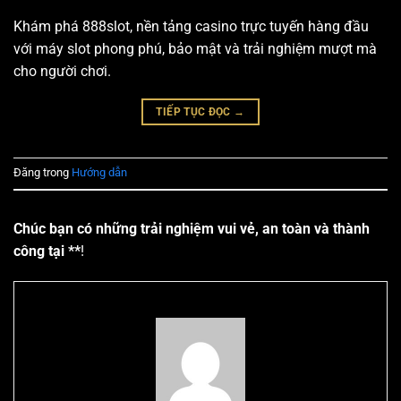
Khám phá 888slot, nền tảng casino trực tuyến hàng đầu
với máy slot phong phú, bảo mật và trải nghiệm mượt mà
cho người chơi.
TIẾP TỤC ĐỌC
→
Đăng trong
Hướng dẫn
Chúc bạn có những trải nghiệm vui vẻ, an toàn và thành
công tại **
!